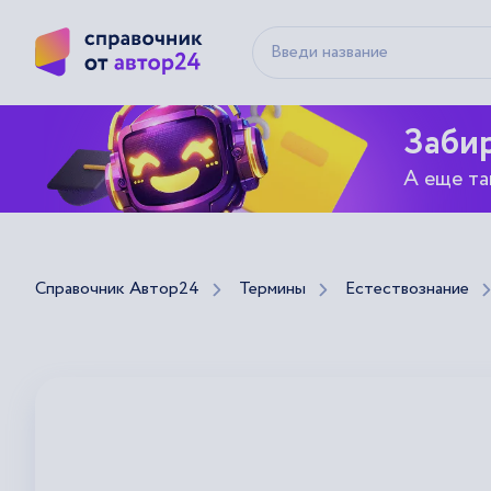
Забир
А еще та
Справочник Автор24
Термины
Естествознание