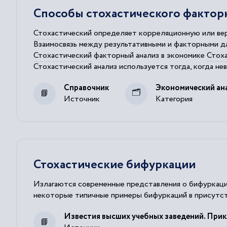
Способы стохастического факторн
Стохастический
определяет корреляционную или вер
Взаимосвязь между результативными и факторными 
Стохастический
факторный анализ в экономике
Стох
Стохастический
анализ используется тогда, когда н
Стохастический
аналитический подход предполагает 
Справочник
Экономический ан
Источник
Категория
Стохастические бифуркации
Излагаются современные представления о бифуркаци
некоторые типичные примеры бифуркаций в присутст
Известия высших учебных заведений. Прик