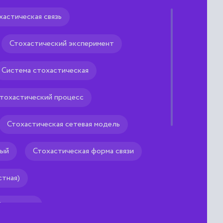
хастическая связь
Стохастический эксперимент
Система стохастическая
тохастический процесс
Стохастическая сетевая модель
ный
Стохастическая форма связи
стная)
) системы