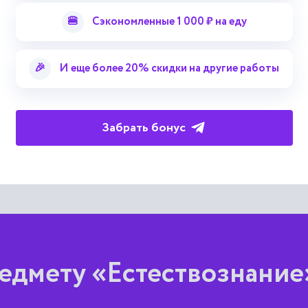
 составляющих и звукорядов, содержащихся в энергетическо
🍔
Сэкономленные 1 000 ₽ на еду
ается стохастическая модель звукоряда, которая является бо
ская модель может найти применение при моделировании и ра
и и разработке устройств виброгашения.
🎉
И еще более 20% скидки на другие работы
 трудов
Забрать бонус
едмету «Естествознание