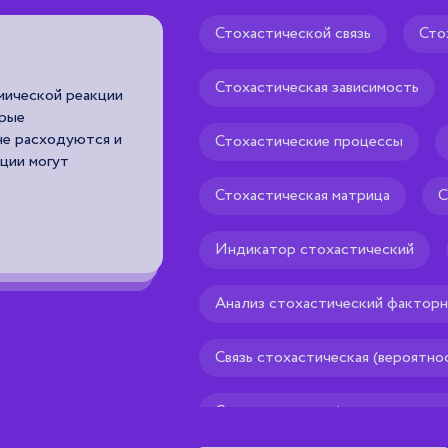
Стохастической связь
Сто
Антропогенетика
Стохастическая зависимость
имической реакции
генетика человека.
орые
Рекомендуем тебе
 не расходуются и
🌟
Стохастические процессы
кции могут
Стохастическая матрица
С
Индикатор стохастический
Анализ стохастический фактор
Связь стохастическая (вероятно
Стохастические (вероятностные