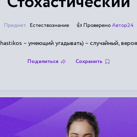
Стохастический
Предмет
Естествознание
👍 Проверено
Автор24
ochastikos – умеющий угадывать) – случайный, веро
Поделиться
Сохранить