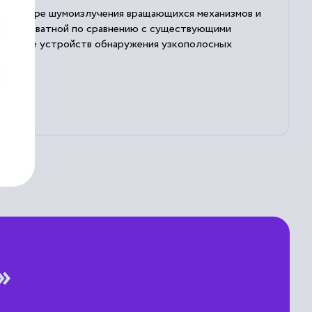
м спектре шумоизлучения вращающихся механизмов и
лее адекватной по сравнению с существующими
зработке устройств обнаружения узкополосных
»