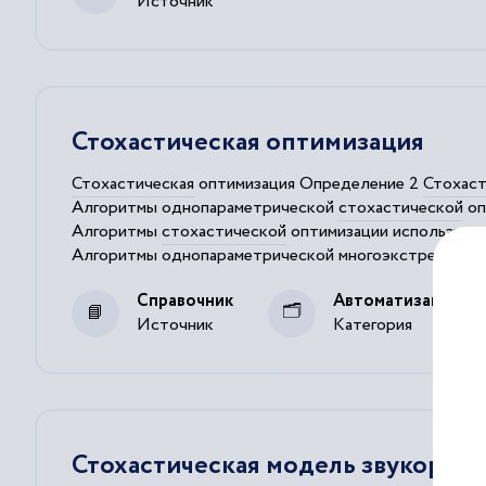
Источник
Стохастическая оптимизация
Стохастическая
оптимизация Определение 2
Стохаст
Алгоритмы однопараметрической
стохастической
оп
Алгоритмы
стохастической
оптимизации используютс
Алгоритмы однопараметрической многоэкстремальн
В большинстве случаев при
стохастической
оптимиза
Справочник
Автоматизация те
Источник
Категория
Стохастическая модель звукоряда