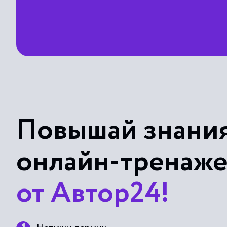
Повышай знания
онлайн-тренаж
от Автор24!