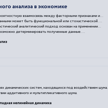
ого анализа в экономике
оятностную взаимосвязь между факторными признаками и...
данными может быть функциональной или
стохастической
....
астический
аналитический подход основан на применении...
евозможно детерминировать полученные данные....
несколько этапов исследования.
ализ
ях динамических систем, находящихся под воздействием шума
вии аддитивного и мультипликативного шума.
ладная нелинейная динамика