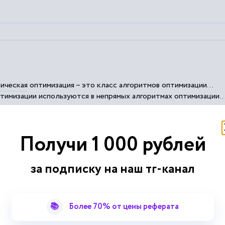
ическая
оптимизация – это класс алгоритмов оптимизации...
тимизации используются в непрямых алгоритмах оптимизации..
я при решении задач оптимизации, которые возникают при...
ой
стохастической
оптимизации не требуют непрерывности...
ции используются три вида сходимости: Сходимость по
Получи 1 000 рублей
хнологических процессов
за подписку на наш тг-канал
📚
Более 70% от цены реферата