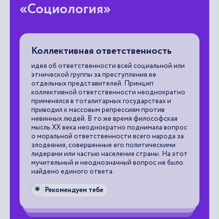
«Социология»
Коллективная ответственность
Б
идея об ответственности всей социальной или
по
этнической группы за преступления ее
ко
отдельных представителей. Принцип
по
коллективной ответственности неоднократно
те
применялся в тоталитарных государствах и
се
приводил к массовым репрессиям против
невинных людей. В то же время философская

мысль ХХ века неоднократно поднимала вопрос
о моральной ответственности всего народа за
злодеяния, совершенные его политическими
лидерами или частью населения страны. На этот
мучительный и неоднозначный вопрос не было
найдено единого ответа.
Рекомендуем тебе
🌟