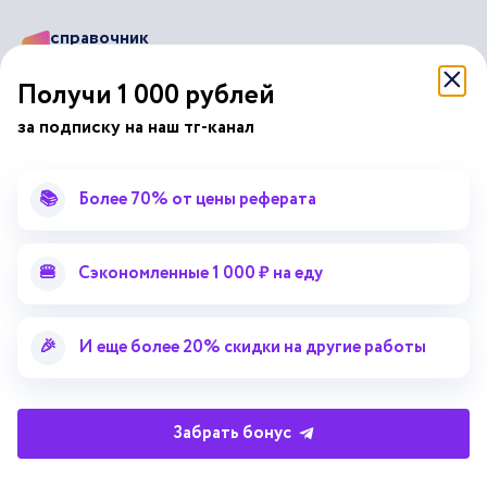
справочник
автор24
от
Получи 1 000 рублей
Подписывайся на наши соц. сети
за подписку на наш тг-канал
📚
Более 70% от цены реферата
Научные статьи
Отзывы об Автор24
Лекторий
Последние статьи
Методические указания
Помощь эксперта
🍔
Сэкономленные 1 000 ₽ на еду
Справочник терминов
Справочник рефератов
Статьи от экспертов
Поиск репетитора
🎉
И еще более 20% скидки на другие работы
Для правообладателей
Работа для преподавателей
Забрать бонус
Работа для репетиторов
Партнерская программа