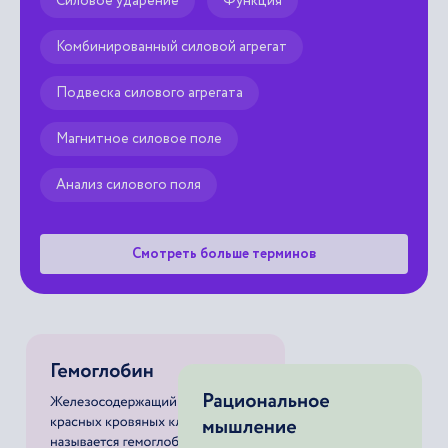
Силовое ударение
Функция
Комбинированный силовой агрегат
Подвеска силового агрегата
Магнитное силовое поле
Анализ силового поля
Смотреть больше терминов