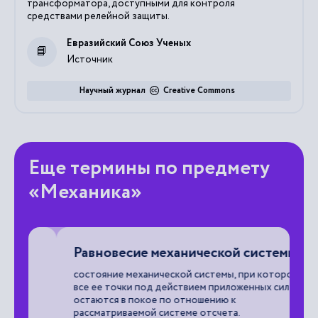
трансформатора, доступными для контроля
средствами релейной защиты.
Евразийский Союз Ученых
Источник
Научный журнал
Creative Commons
Еще термины по предмету
«Механика»
Равновесие механической системы
В
состояние механической системы, при котором
сп
все ее точки под действием приложенных сил
пе
остаются в покое по отношению к
на
рассматриваемой системе отсчета.