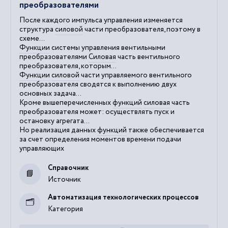
преобразователями
После каждого импульса управления изменяется
структура
силовой
части преобразователя, поэтому в
схеме...
Функции
системы управления вентильными
преобразователями
Силовая
часть вентильного
преобразователя, которым...
Функции
силовой
части управляемого вентильного
преобразователя сводятся к выполнению двух
основных задача...
Кроме вышеперечисленных
функций
силовая
часть
преобразователя может: осуществлять пуск и
остановку агрегата...
Но реализация данных
функций
также обеспечивается
за счет определения моментов времени подачи
управляющих
Справочник
Источник
Автоматизация технологических процессов
Категория