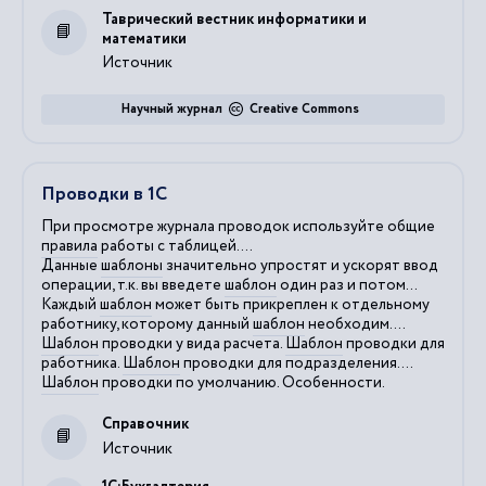
Таврический вестник информатики и
математики
Источник
Научный журнал
Creative Commons
Проводки в 1С
При просмотре журнала проводок используйте общие
правила
работы с таблицей....
Данные
шаблоны
значительно упростят и ускорят ввод
операции, т.к. вы введете
шаблон
один раз и потом...
Каждый
шаблон
может быть прикреплен к отдельному
работнику, которому данный
шаблон
необходим....
Шаблон
проводки у вида расчета.
Шаблон
проводки для
работника.
Шаблон
проводки для подразделения....
Шаблон
проводки по умолчанию. Особенности.
Справочник
Источник