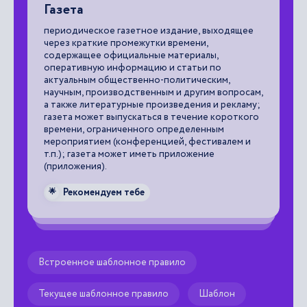
Издание
ящее
документ, предназначенный для
распространения содержащейся в нем
информации, прошедший редакционно-
издательскую обработку, самостоятельно
оформленный, снабженный нормативно
просам,
предписанными выходными сведениями,
кламу;
позволяющими однозначно идентифицировать
откого
его в документально-информационной среде.
ем и
Рекомендуем тебе
🌟
Встроенное шаблонное правило
Текущее шаблонное правило
Шаблон
Именованный шаблон
Шаблонные обороты