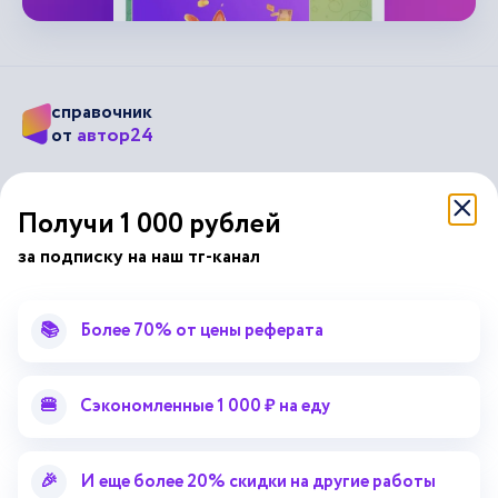
справочник
автор24
от
Подписывайся на наши соц. сети
Получи 1 000 рублей
за подписку на наш тг-канал
Научные статьи
Отзывы об Автор24
Лекторий
Последние статьи
📚
Более 70% от цены реферата
Методические указания
Помощь эксперта
Справочник терминов
Справочник рефератов
🍔
Сэкономленные 1 000 ₽ на еду
Статьи от экспертов
Поиск репетитора
Для правообладателей
🎉
И еще более 20% скидки на другие работы
Работа для преподавателей