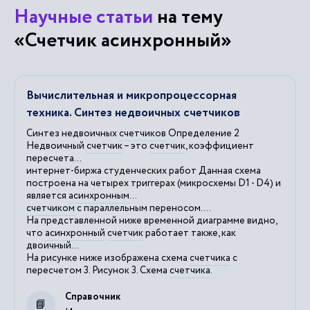
Научные статьи
на тему
«Счетчик асинхронный»
Вычислительная и микропроцессорная
техника. Синтез недвоичных счетчиков
Синтез недвоичных
счетчиков
Определение 2
Недвоичный
счетчик
– это
счетчик
, коэффициент
пересчета...
интернет-биржа студенческих работ Данная схема
построена на четырех триггерах (микросхемы D1 - D4) и
является
асинхронным
...
счетчиком
с параллельным переносом....
На представленной ниже временной диаграмме видно,
что
асинхронный
счетчик
работает также, как
двоичный...
На рисунке ниже изображена схема
счетчика
с
пересчетом 3. Рисунок 3. Схема
счетчика
.
Справочник