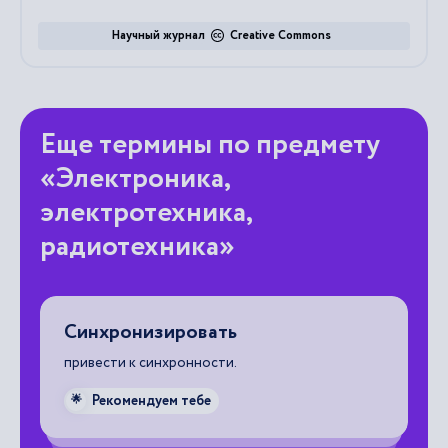
Научный журнал
Creative Commons
Еще термины по предмету
«Электроника,
электротехника,
радиотехника»
Синхронизировать
К
привести к синхронности.
се
Рекомендуем тебе
🌟
