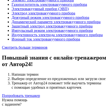
Элемент электровакуумного прибора
Газопоглотитель электровакуумного прибора
Электровакуумный прибор (ЭВП)
Электрод электровакуумного прибора
Дежурный режим электровакуумного прибора
Динамический параметр электровакуумного прибора
Защитный электрод электровакуумного прибора
Импульсный режим электровакуумного прибора
Индуктивность электрода электровакуумного прибора
Ионный ток электровакуумного прибора
Смотреть больше терминов
Повышай знания с онлайн-тренажером
от Автор24!
Напиши термин
Выбери определение из предложенных или загрузи свое
Тренажер от Автор24 поможет тебе выучить термины
с помощью удобных и приятных карточек
Попробовать тренажер
Нужна помощь
с заданием?