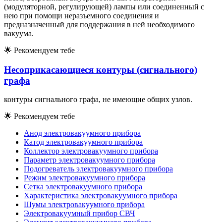
(модуляторной, регулирующей) лампы или соединенный с
нею при помощи неразъемного соединения и
предназначенный для поддержания в ней необходимого
вакуума.
🌟
Рекомендуем тебе
Несоприкасающиеся контуры (сигнального)
графа
контуры сигнального графа, не имеющие общих узлов.
🌟
Рекомендуем тебе
Анод электровакуумного прибора
Катод электровакуумного прибора
Коллектор электровакуумного прибора
Параметр электровакуумного прибора
Подогреватель электровакуумного прибора
Режим электровакуумного прибора
Сетка электровакуумного прибора
Характеристика электровакуумного прибора
Шумы электровакуумного прибора
Электровакуумный прибор СВЧ