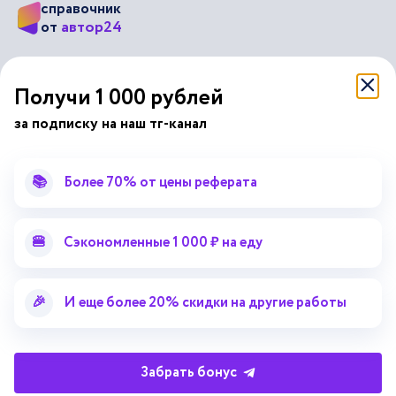
справочник
автор24
от
Подписывайся на наши соц. сети
Получи 1 000 рублей
за подписку на наш тг-канал
Научные статьи
Отзывы об Автор24
Лекторий
Последние статьи
📚
Более 70% от цены реферата
Методические указания
Помощь эксперта
Справочник терминов
Справочник рефератов
🍔
Сэкономленные 1 000 ₽ на еду
Статьи от экспертов
Поиск репетитора
Для правообладателей
🎉
И еще более 20% скидки на другие работы
Работа для преподавателей
Работа для репетиторов
Партнерская программа
Забрать бонус