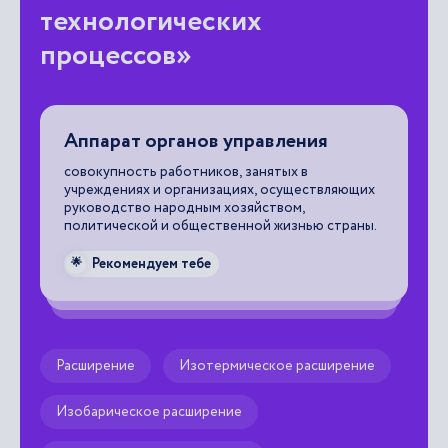
технологических
процессов»
ии
Аппарат органов управления
А
ое
совокупность работников, занятых в
со
учреждениях и организациях, осуществляющих
ос
и
руководство народным хозяйством,
ис
ачи
политической и общественной жизнью страны.
те
бы
ко
Рекомендуем тебе
🌟
си
ав
и 
пр
че
Расширение
Изотермическое расширение

Изобарическое расширение