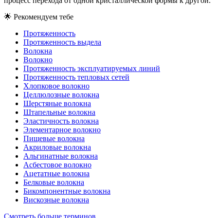
процесс перехода от одной кристаллической формы к другой.
🌟
Рекомендуем тебе
Протяженность
Протяженность выдела
Волокна
Волокно
Протяженность эксплуатируемых линий
Протяженность тепловых сетей
Хлопковое волокно
Целлюлозные волокна
Шерстяные волокна
Штапельные волокна
Эластичность волокна
Элементарное волокно
Пищевые волокна
Акриловые волокна
Альгинатные волокна
Асбестовое волокно
Ацетатные волокна
Белковые волокна
Бикомпонентные волокна
Вискозные волокна
Смотреть больше терминов