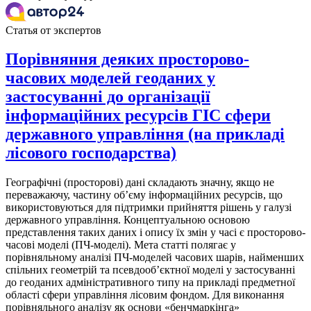
Статья от экспертов
Порівняння деяких просторово-
часових моделей геоданих у
застосуванні до організації
інформаційних ресурсів ГІС сфери
державного управління (на прикладі
лісового господарства)
Географічні (просторові) дані складають значну, якщо не
переважаючу, частину об’єму інформаційних ресурсів, що
використовуються для підтримки прийняття рішень у галузі
державного управління. Концептуальною основою
представлення таких даних і опису їх змін у часі є просторово-
часові моделі (ПЧ-моделі). Мета статті полягає у
порівняльному аналізі ПЧ-моделей часових шарів, найменших
спільних геометрій та псевдооб’єктної моделі у застосуванні
до геоданих адміністративного типу на прикладі предметної
області сфери управління лісовим фондом. Для виконання
порівняльного аналізу як основи «бенчмаркінга»