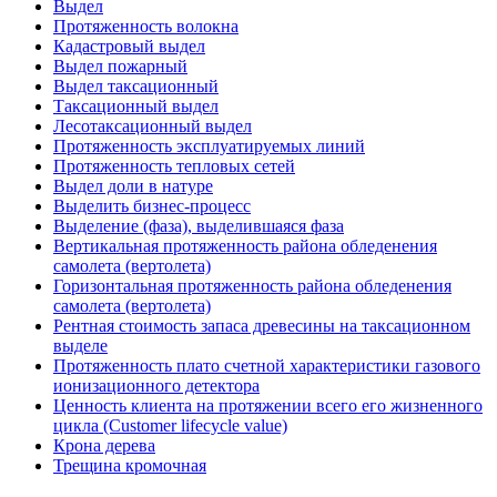
Выдел
Протяженность волокна
Кадастровый выдел
Выдел пожарный
Выдел таксационный
Таксационный выдел
Лесотаксационный выдел
Протяженность эксплуатируемых линий
Протяженность тепловых сетей
Выдел доли в натуре
Выделить бизнес-процесс
Выделение (фаза), выделившаяся фаза
Вертикальная протяженность района обледенения
самолета (вертолета)
Горизонтальная протяженность района обледенения
самолета (вертолета)
Рентная стоимость запаса древесины на таксационном
выделе
Протяженность плато счетной характеристики газового
ионизационного детектора
Ценность клиента на протяжении всего его жизненного
цикла (Customer lifecycle value)
Крона дерева
Трещина кромочная