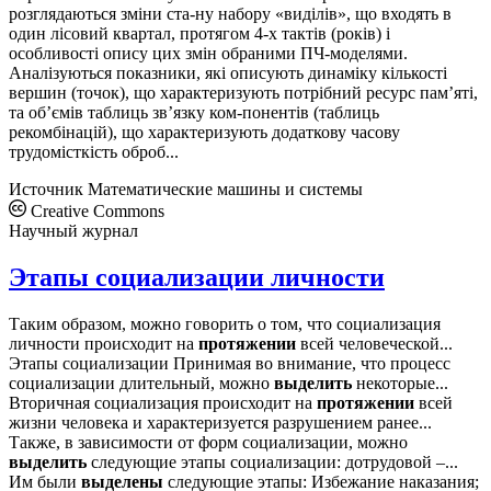
розглядаються зміни ста-ну набору «виділів», що входять в
один лісовий квартал, протягом 4-х тактів (років) і
особливості опису цих змін обраними ПЧ-моделями.
Аналізуються показники, які описують динаміку кількості
вершин (точок), що характеризують потрібний ресурс пам’яті,
та об’ємів таблиць зв’язку ком-понентів (таблиць
рекомбінацій), що характеризують додаткову часову
трудомісткість оброб...
Источник
Математические машины и системы
Creative Commons
Научный журнал
Этапы социализации личности
Таким образом, можно говорить о том, что социализация
личности происходит на
протяжении
всей человеческой...
Этапы социализации Принимая во внимание, что процесс
социализации длительный, можно
выделить
некоторые...
Вторичная социализация происходит на
протяжении
всей
жизни человека и характеризуется разрушением ранее...
Также, в зависимости от форм социализации, можно
выделить
следующие этапы социализации: дотрудовой –...
Им были
выделены
следующие этапы: Избежание наказания;