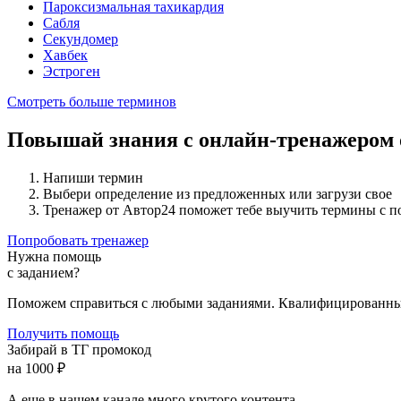
Пароксизмальная тахикардия
Сабля
Секундомер
Хавбек
Эстроген
Смотреть больше терминов
Повышай знания с онлайн-тренажером
Напиши термин
Выбери определение из предложенных или загрузи свое
Тренажер от Автор24 поможет тебе выучить термины с 
Попробовать тренажер
Нужна помощь
с заданием?
Поможем справиться с любыми заданиями. Квалифицированны
Получить помощь
Забирай в ТГ промокод
на 1000 ₽
А еще в нашем канале много крутого контента