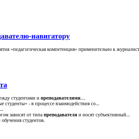
давателю-навигатору
нятия «педагогическая компетенция» применительно к журналис
та
между студентами и
преподавателями
....
ые студенты» - в процессе взаимодействия со...
..
гом зависят от типа
преподавателя
и носят субъективный...
п обучения студентов.