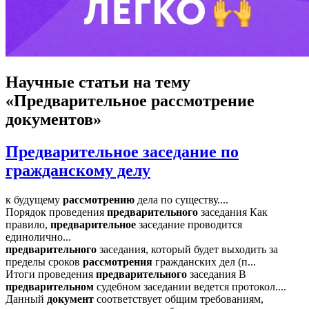
Научные статьи
на тему
«Предварительное рассмотрение
документов»
Предварительное заседание по
гражданскому делу
к будущему
рассмотрению
дела по существу....
Порядок проведения
предварительного
заседания Как
правило,
предварительное
заседание проводится
единолично...
предварительного
заседания, который будет выходить за
пределы сроков
рассмотрения
гражданских дел (п...
Итоги проведения
предварительного
заседания В
предварительном
судебном заседании ведется протокол....
Данный
документ
соответствует общим требованиям,