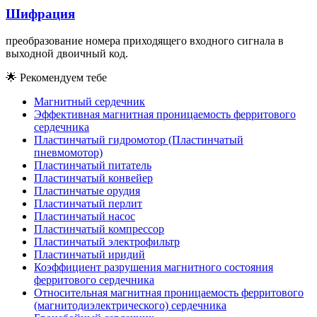
Шифрация
преобразование номера приходящего входного сигнала в
выходной двоичный код.
🌟
Рекомендуем тебе
Магнитный сердечник
Эффективная магнитная проницаемость ферритового
сердечника
Пластинчатый гидромотор (Пластинчатый
пневмомотор)
Пластинчатый питатель
Пластинчатый конвейер
Пластинчатые орудия
Пластинчатый перлит
Пластинчатый насос
Пластинчатый компрессор
Пластинчатый электрофильтр
Пластинчатый иридий
Коэффициент разрушения магнитного состояния
ферритового сердечника
Относительная магнитная проницаемость ферритового
(магнитодиэлектрического) сердечника