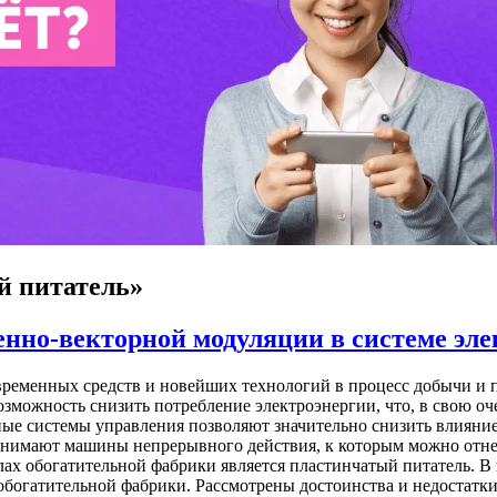
й питатель»
нно-векторной модуляции в системе эле
временных средств и новейших технологий в процесс добычи и 
ожность снизить потребление электроэнергии, что, в свою оче
ные системы управления позволяют значительно снизить влияние
занимают машины непрерывного действия, к которым можно отн
лах обогатительной фабрики является пластинчатый питатель. В
богатительной фабрики. Рассмотрены достоинства и недостатки 