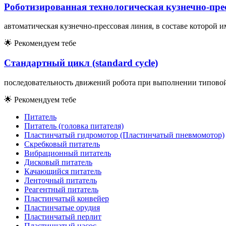
Роботизированная технологическая кузнечно-пре
автоматическая кузнечно-прессовая линия, в составе которой
🌟
Рекомендуем тебе
Стандартный цикл (standard cycle)
последовательность движений робота при выполнении типовой
🌟
Рекомендуем тебе
Питатель
Питатель (головка питателя)
Пластинчатый гидромотор (Пластинчатый пневмомотор)
Скребковый питатель
Вибрационный питатель
Дисковый питатель
Качающийся питатель
Ленточный питатель
Реагентный питатель
Пластинчатый конвейер
Пластинчатые орудия
Пластинчатый перлит
Пластинчатый насос