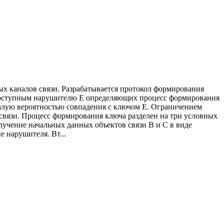
х каналов связи. Разрабатывается протокол формирования
 доступным нарушителю Е определяющих процесс формирования
малую вероятностью совпадения с ключом Е. Ограничением
связи. Процесс формирования ключа разделен на три условных
лучение начальных данных объектов связи В и С в виде
 нарушителя. Вт...