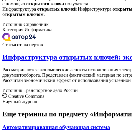
с помощью
открытого
ключа
получателя....
Инфраструктура
открытых
ключей
Инфраструктура
открыт
открытым
ключом
.
Источник
Справочник
Категория
Информатика
Статья от экспертов
Инфраструктура открытых ключей: эк
Рассматриваются экономические аспекты использования элект
документооборота. Представлен фактический материал по зат
Рассчитан экономический эффект от использования усиленно
Источник
Транспортное дело России
Creative Commons
Научный журнал
Еще термины по предмету «Информати
Автоматизированная обучающая система