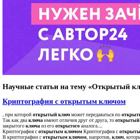
Научные статьи
на тему «Открытый к
Криптография с открытым ключом
, при которой
открытый
ключ
может передаваться по
откры
Так как два
ключа
имеют отличия друг от друга, то
открытый
закрытого
ключа
из его
открытого
аналога....
Криптография с
открытым
ключом
Криптография с
открыт
В криптографии с
открытым
ключом
, напротив,
ключ
, кото