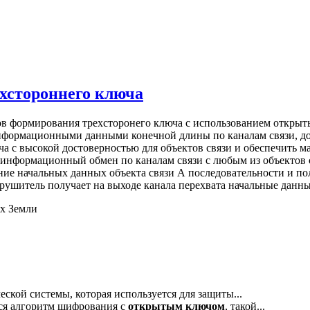
хстороннего ключа
в формирования трехсторонего ключа с использованием открыты
 информационными данными конечной длины по каналам связи,
ча с высокой достоверностью для объектов связи и обеспечить 
 информационный обмен по каналам связи с любым из объектов 
ие начальных данных объекта связи А последовательности и по
рушитель получает на выходе канала перехвата начальные данные
ях Земли
еской системы, которая используется для защиты...
ся алгоритм шифрования с
открытым
ключом
, такой...