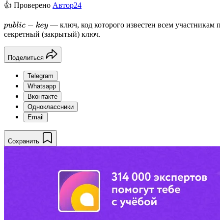
👍 Проверено
Автор24
— ключ, код которого известен всем участникам
p
u
b
l
i
c
−
k
e
y
секретный (закрытый) ключ.
Поделиться
Telegram
Whatsapp
Вконтакте
Одноклассники
Email
Сохранить