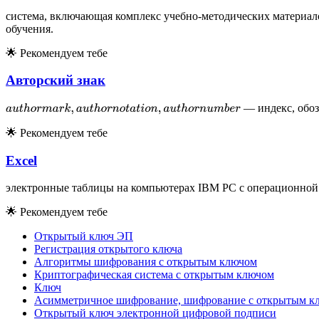
система, включающая комплекс учебно-методических материа
обучения.
🌟
Рекомендуем тебе
Авторский знак
— индекс, обоз
a
u
t
h
o
r
m
a
r
k
,
a
u
t
h
o
r
n
o
t
a
t
i
o
n
,
a
u
t
h
o
r
n
u
m
b
e
r
🌟
Рекомендуем тебе
Excel
электронные таблицы на компьютерах IBM PC с операционной
🌟
Рекомендуем тебе
Открытый ключ ЭП
Регистрация открытого ключа
Алгоритмы шифрования с открытым ключом
Криптографическая система с открытым ключом
Ключ
Асимметричное шифрование, шифрование с открытым к
Открытый ключ электронной цифровой подписи