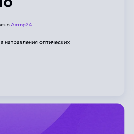
но
рено
Автор24
я направления оптических