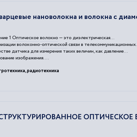
варцевые нановолокна и волокна с диа
ние 1
Оптическое
волокно
— это диэлектрическая...
низации волоконно-
оптической
связи в телекоммуникационных.
тве датчика для измерения таких величин, как давление...
вание изображения....
часток
оптического
волокна
, диаметр которого меньше
тротехника, радиотехника
СТРУКТУРИРОВАННОЕ ОПТИЧЕСКОЕ