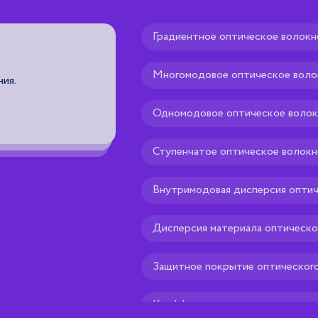
Градиентное оптическое волокн
Октод
Многомодовое оптическое воло
ния.
восьмиэлектродная электронно-уп
анод, катод, управляющий электро
электродов.
Одномодовое оптическое воло
Рекомендуем тебе
🌟
Ступенчатое оптическое волокн
Внутримодовая дисперсия оптич
Дисперсия материала оптическо
Защитное покрытие оптического
Коэффициент затухания оптичес