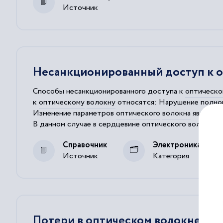
Источник
Несанкционированный доступ к о
Способы несанкционированного доступа к
оптическо
к
оптическому
волокну
относятся: Нарушение полног
Изменение параметров
оптического
волокна
является
В данном случае в сердцевине
оптического
волокна
с
Данное явление представляет собой приведение в
оп
Справочник
Электроника, элек
Источник
Категория
Потери в оптическом волокне при