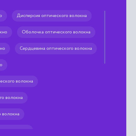
о
Дисперсия оптического волокна
кно
Оболочка оптического волокна
равляемая лампа, имеющая
д и пять дополнительных
кно
Сердцевина оптического волокна
о
еского волокна
го волокна
 волокна
кого волокна