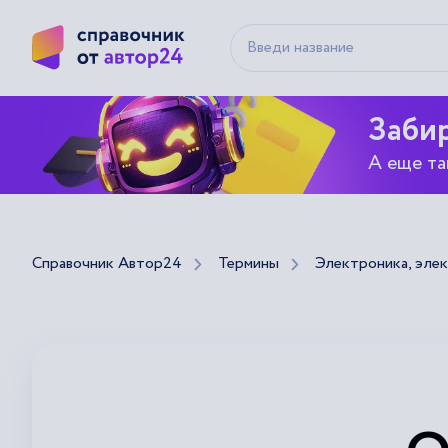
Забир
А еще та
Справочник Автор24
Термины
Электроника, эле