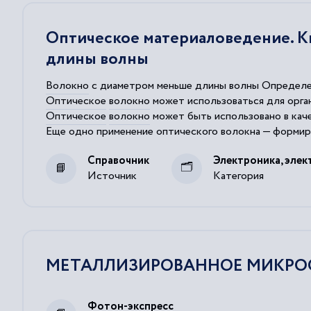
Оптическое материаловедение. К
длины волны
Волокно
с диаметром меньше длины волны Определе
Оптическое
волокно
может использоваться для орга
Оптическое
волокно
может быть использовано в качес
Еще одно применение
оптического
волокна
— формиро
Определение 2 Субдлинноволновое
волокно
— это у
Справочник
Электроника, элек
Источник
Категория
МЕТАЛЛИЗИРОВАННОЕ МИКРО
Фотон-экспресс