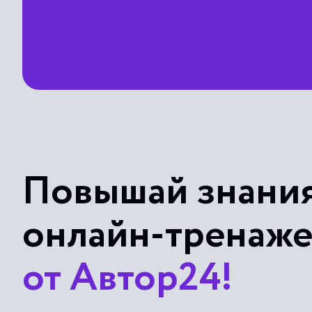
Повышай знания
онлайн-тренаж
от Автор24!