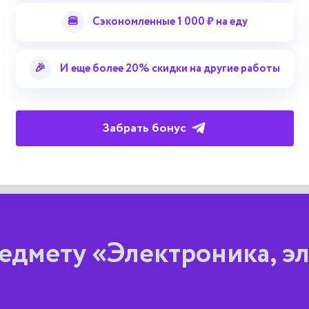
🍔
Сэкономленные 1 000 ₽ на еду
ом волокне на изгибе и увеличение потерь сигнала в разрыве 
 результатов. Библиогр. 8 назв. Ил. 3.
а. Серия 4. Физика. Химия
🎉
И еще более 20% скидки на другие работы
Забрать бонус
едмету «Электроника, эл