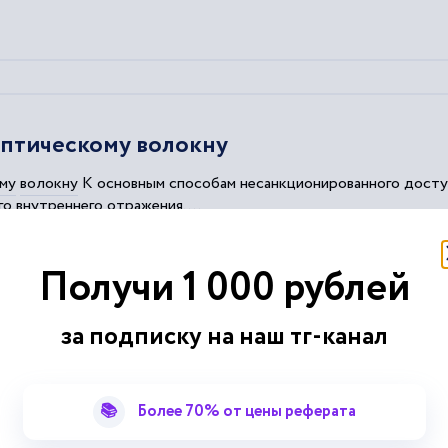
птическому волокну
му
волокну
К основным способам несанкционированного доступ
о внутреннего отражения....
 базой для формирования канала утечки....
оздается дифракционная решетка периодического изменения...
Получи 1 000 рублей
тический
контакт с
волокном
другого
волокна
, у которого
тротехника, радиотехника
за подписку на наш тг-канал
📚
Более 70% от цены реферата
 изгибе