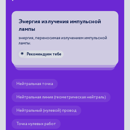
Энергия излучения импульсной
Д
лампы
на
.
эл
энергия, переносимая излучением импульсной
лампы.

Рекомендуем тебе
🌟
Нейтральная точка
Нейтральная линия (геометрическая нейтраль)
Нейтральный (нулевой) провод
Точка нулевых работ