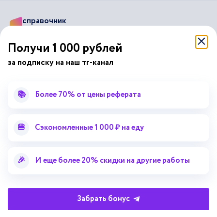
справочник
автор24
от
Получи 1 000 рублей
Подписывайся на наши соц. сети
за подписку на наш тг-канал
Научные статьи
Отзывы об Автор24
📚
Более 70% от цены реферата
Лекторий
Последние статьи
Методические указания
Помощь эксперта
🍔
Сэкономленные 1 000 ₽ на еду
Справочник терминов
Справочник рефератов
Статьи от экспертов
Поиск репетитора
🎉
И еще более 20% скидки на другие работы
Для правообладателей
Работа для преподавателей
Забрать бонус
Работа для репетиторов
Партнерская программа