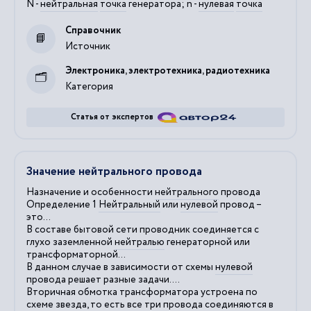
N -
нейтральная
точка
генератора; n -
нулевая
точка
Справочник
Источник
Электроника, электротехника, радиотехника
Категория
Статья от экспертов
Значение нейтрального провода
Назначение и особенности
нейтрального
провода
Определение 1
Нейтральный
или
нулевой
провод –
это...
В составе бытовой сети проводник соединяется с
глухо заземленной
нейтралью
генераторной или
трансформаторной...
В данном случае в зависимости от схемы
нулевой
провода решает разные задачи....
Вторичная обмотка трансформатора устроена по
схеме звезда, то есть все три провода соединяются в