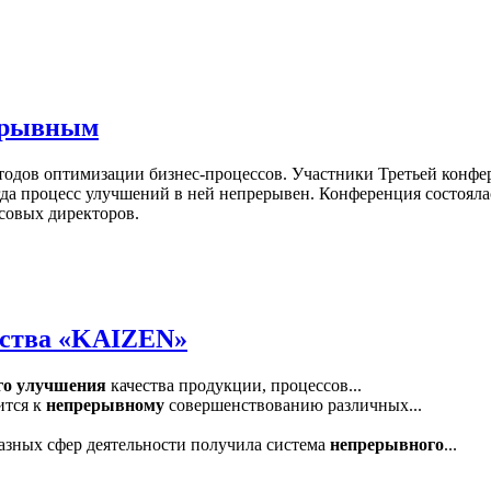
ерывным
етодов оптимизации бизнес-процессов. Участники Третьей кон
да процесс улучшений в ней непрерывен. Конференция состоялас
совых директоров.
ества «KAIZEN»
го
улучшения
качества продукции, процессов...
ится к
непрерывному
совершенствованию различных...
азных сфер деятельности получила система
непрерывного
...