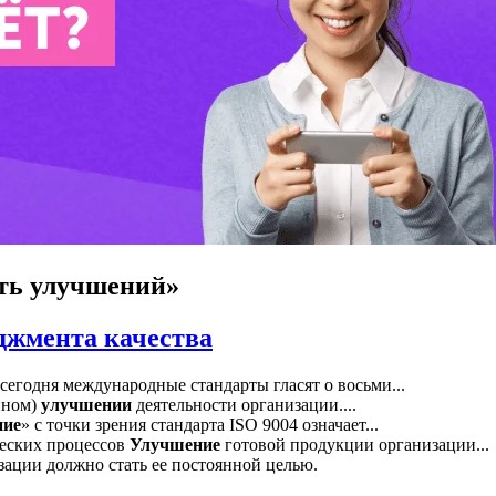
ть улучшений»
джмента качества
егодня международные стандарты гласят о восьми...
нном)
улучшении
деятельности организации....
ние
» с точки зрения стандарта ISO 9004 означает...
еских процессов
Улучшение
готовой продукции организации...
зации должно стать ее постоянной целью.