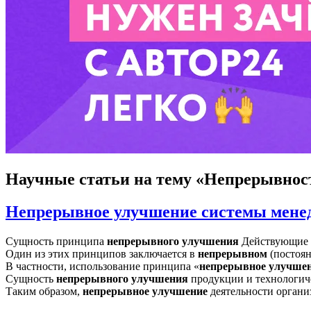
Научные статьи
на тему «Непрерывнос
Непрерывное улучшение системы мене
Сущность принципа
непрерывного
улучшения
Действующие с
Один из этих принципов заключается в
непрерывном
(постоя
В частности, использование принципа «
непрерывное
улучше
Сущность
непрерывного
улучшения
продукции и технологич
Таким образом,
непрерывное
улучшение
деятельности органи