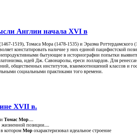
ысли Англии начала XVI в
(1467-1519), Томаса Мора (1478-1535) и Эразма Роттердамского 
воляет констатировать наличие у них единой пацифистской по
ют непродуктивными бытующие в историографии попытки выявит
латонизма, идей Дж. Савонаролы, ереси лоллардов. Для ренесс
й, общественных институтов, взаимоотношений классов и госуд
альными социальными практиками того времени.
ине XVII в.
 и
Томас
Мор
....
 жизненной позиции....
 в котором
Мор
охарактеризовал идеальное строение