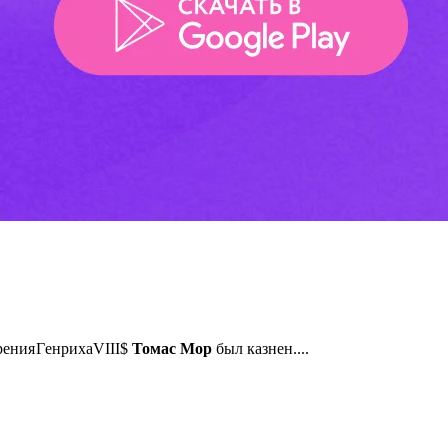
и
я
Г
е
н
р
и
х
а
р
е
н
и
я
Г
е
н
р
и
х
а
VIII$
Томас
Мор
был казнен....