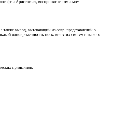
и философии Аристотеля, воспринятые томизмом.
 а также вывод, вытекающий из совр. представлений о
икакой одновременности, поск. вне этих систем никакого
ческих принципов.