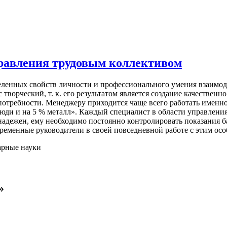
равления трудовым коллективом
деленных свойств личности и профессионального умения взаимоде
 творческий, т. к. его результатом является создание качестве
отребности. Менеджеру приходится чаще всего работать именно
люди и на 5 % металл». Каждый специалист в области управлени
адежен, ему необходимо постоянно контролировать показания 
еменные руководители в своей повседневной работе с этим осо
арные науки
»