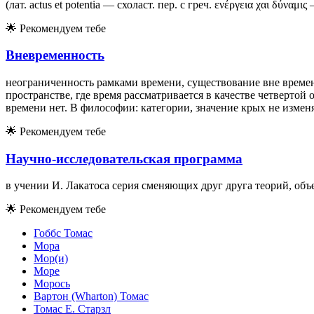
(лат. actus et potentia — схоласт. пер. с греч. ενέργεια χαι 
🌟
Рекомендуем тебе
Вневременность
неограниченность рамками времени, существование вне времени
пространстве, где время рассматривается в качестве четвертой
времени нет. В философии: категории, значение крых не изменя
🌟
Рекомендуем тебе
Научно-исследовательская программа
в учении И. Лакатоса серия сменяющих друг друга теорий, о
🌟
Рекомендуем тебе
Гоббс Томас
Мора
Мор(и)
Море
Морось
Вартон (Wharton) Томас
Томас Е. Старзл