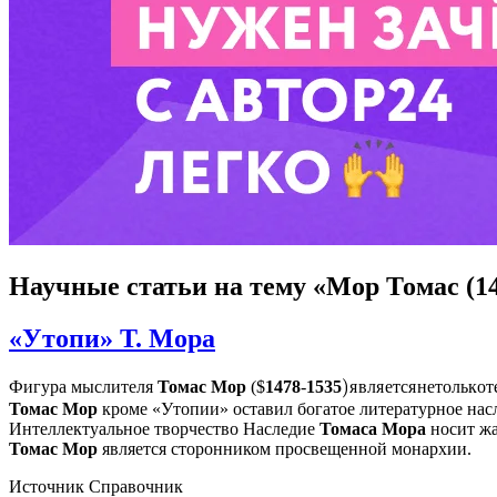
Научные статьи
на тему «Мор Томас (14
«Утопи» Т. Мора
)
я
в
л
я
е
т
с
я
н
е
т
о
л
ь
к
о
т
е
я
в
л
я
е
т
с
я
н
е
т
о
л
ь
к
о
т
Фигура мыслителя
Томас
Мор
($
1478
-
1535
Томас
Мор
кроме «Утопии» оставил богатое литературное насле
Интеллектуальное творчество Наследие
Томаса
Мора
носит жа
Томас
Мор
является сторонником просвещенной монархии.
Источник
Справочник