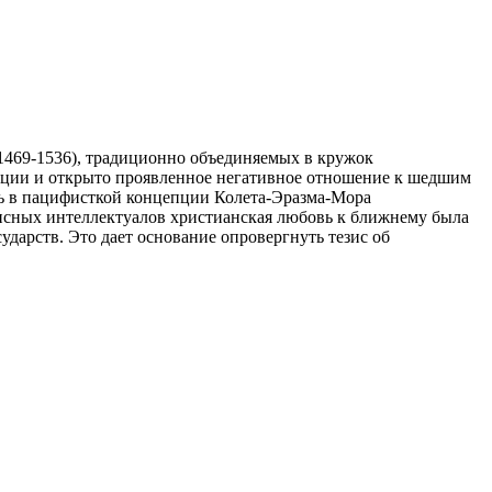
(1469-1536), традиционно объединяемых в кружок
зиции и открыто проявленное негативное отношение к шедшим
ь в пацифисткой концепции Колета-Эразма-Мора
ансных интеллектуалов христианская любовь к ближнему была
арств. Это дает основание опровергнуть тезис об