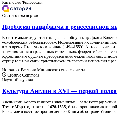
Категория
Философия
Статья от экспертов
Проблема пацифизма в ренессансной м
В статье анализируются взгляды на войну и мир Джона Колета 
«оксфордских реформаторов». Исследование их сочинений поз
в это время Итальянским войнам (1494-1559). Авторы счита
заимствования из различных источников: флорентийского неоп
эффективным орудием преобразования межличностных отношени
отрицательной связи христианской философии ненасилия с ре
Источник
Вестник Мининского университета
Creative Commons
Научный журнал
Культура Англии в XVI — первой полов
Учениками Колета являются знаменитые Эразм Роттердамский
Томас
Мор
(годы жизни
1478
-
1535
) был сторонников активной
Его самое известное произведение «Книга об острове Утопия»,