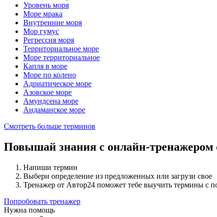
Уровень моря
Море мрака
Внутренние моря
Мор гумус
Регрессия моря
Территориальное море
Море территориальное
Капля в море
Море по колено
Адриатическое море
Азовское море
Амундсена море
Андаманское море
Смотреть больше терминов
Повышай знания с онлайн-тренажером
Напиши термин
Выбери определение из предложенных или загрузи свое
Тренажер от Автор24 поможет тебе выучить термины с 
Попробовать тренажер
Нужна помощь