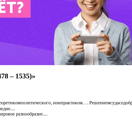
78 – 1535)»
о
р
е
т
и
к
о
м
п
о
л
и
т
и
ч
е
с
к
о
г
о
,
н
о
и
п
р
а
к
т
и
к
о
м
.
.
.
Р
е
ш
е
н
и
е
м
с
у
д
а
с
о
д
о
б
р
е
н
е
о
р
е
т
и
к
о
м
п
о
л
и
т
и
ч
е
с
к
о
г
о
н
о
и
п
р
а
к
т
и
к
о
м
Р
е
ш
е
н
и
е
м
с
у
д
а
с
о
д
о
б
дие....
нровое разнообразие....