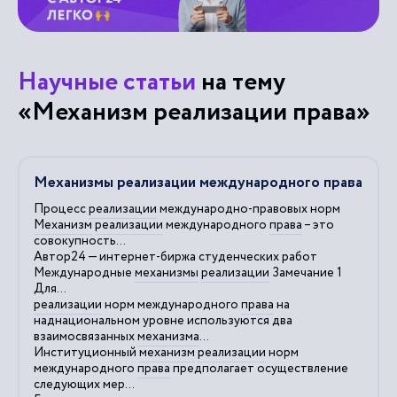
Научные статьи
на тему
«Механизм реализации права»
Механизмы реализации международного права
Процесс
реализации
международно-правовых норм
Механизм
реализации
международного
права
– это
совокупность...
Автор24 — интернет-биржа студенческих работ
Международные
механизмы
реализации
Замечание 1
Для...
реализации
норм международного
права
на
наднациональном уровне используются два
взаимосвязанных
механизма
...
Институционный
механизм
реализации
норм
международного
права
предполагает осуществление
следующих мер...