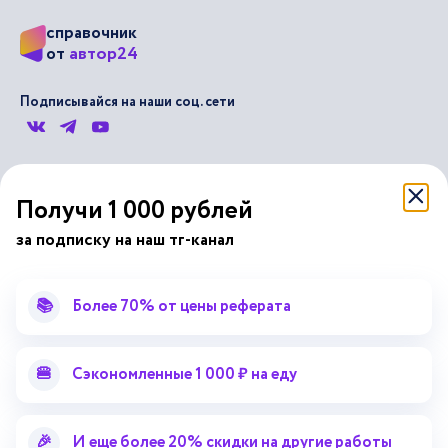
справочник
автор24
от
Подписывайся на наши соц. сети
Научные статьи
Отзывы об Автор24
Получи 1 000 рублей
Лекторий
Последние статьи
Методические указания
Помощь эксперта
за подписку на наш тг-канал
Справочник терминов
Справочник рефератов
Статьи от экспертов
Поиск репетитора
📚
Более 70% от цены реферата
Для правообладателей
Работа для преподавателей
🍔
Сэкономленные 1 000 ₽ на еду
Работа для репетиторов
Партнерская программа
🎉
И еще более 20% скидки на другие работы