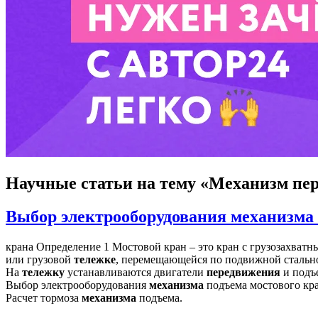
Научные статьи
на тему «Механизм пер
Выбор электрооборудования механизма 
крана Определение 1 Мостовой кран – это кран с грузозахват
или грузовой
тележке
, перемещающейся по подвижной стально
На
тележку
устанавливаются двигатели
передвижения
и подъ
Выбор электрооборудования
механизма
подъема мостового кр
Расчет тормоза
механизма
подъема.