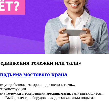
едвижения тележки или тали»
подъема мостового крана
ным устройством, которое подвешено к
тали
...
й конструкции....
ема
тележки
с тормозными
механизмами
, запитывающиеся...
ана Выбор электрооборудования для
механизма
подъема...