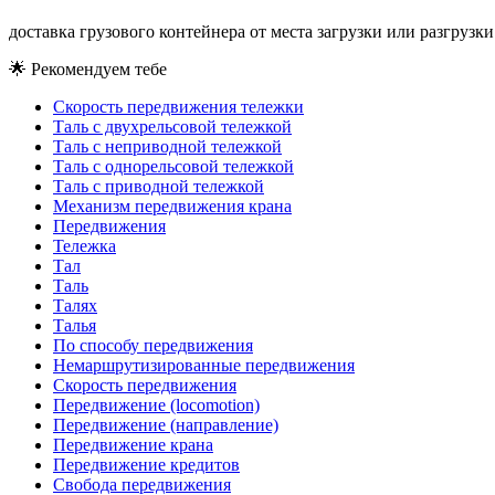
доставка грузового контейнера от места загрузки или разгрузк
🌟
Рекомендуем тебе
Скорость передвижения тележки
Таль с двухрельсовой тележкой
Таль с неприводной тележкой
Таль с однорельсовой тележкой
Таль с приводной тележкой
Механизм передвижения крана
Передвижения
Тележка
Тал
Таль
Талях
Талья
По способу передвижения
Немаршрутизированные передвижения
Скорость передвижения
Передвижение (locomotion)
Передвижение (направление)
Передвижение крана
Передвижение кредитов
Свобода передвижения