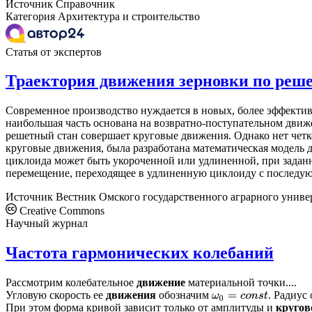
Источник
Справочник
Категория
Архитектура и строительство
Статья от экспертов
Траектория движения зерновки по реш
Современное производство нуждается в новых, более эффект
наибольшая часть основана на возвратно-поступательном движ
решетный стан совершает круговые движения. Однако нет четк
круговые движения, была разработана математическая модель 
циклоида может быть укороченной или удлиненной, при заданн
перемещение, переходящее в удлиненную циклоиду с последую
Источник
Вестник Омского государственного аграрного униве
Creative Commons
Научный журнал
Частота гармонических колебаний
Рассмотрим колебательное
движение
материальной точки....
Угловую скорость ее
движения
обозначим
. Радиус
ω
0
=
c
o
n
s
t
При этом форма кривой зависит только от амплитуды и
кругов