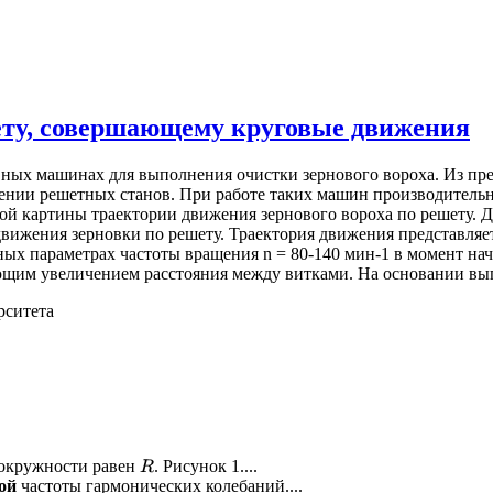
ету, совершающему круговые движения
ивных машинах для выполнения очистки зернового вороха. Из 
ении решетных станов. При работе таких машин производительн
ой картины траектории движения зернового вороха по решету. 
движения зерновки по решету. Траектория движения представляе
ых параметрах частоты вращения n = 80-140 мин-1 в момент нач
щим увеличением расстояния между витками. На основании вып
рситета
 окружности равен
. Рисунок 1....
R
ой
частоты гармонических колебаний....