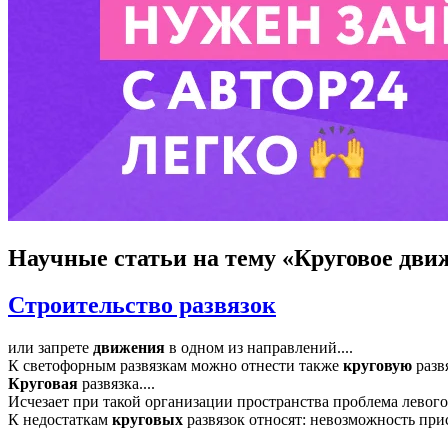
Научные статьи
на тему «Круговое дви
Строительство развязок
или запрете
движения
в одном из направлений....
К светофорным развязкам можно отнести также
круговую
развя
Круговая
развязка....
Исчезает при такой организации пространства проблема левого
К недостаткам
круговых
развязок относят: невозможность при