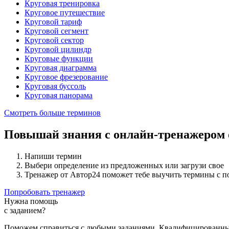
Круговая тренировка
Круговое путешествие
Круговой тариф
Круговой сегмент
Круговой сектор
Круговой цилиндр
Круговые функции
Круговая диаграмма
Круговое фрезерование
Круговая буссоль
Круговая панорама
Смотреть больше терминов
Повышай знания с онлайн-тренажером
Напиши термин
Выбери определение из предложенных или загрузи свое
Тренажер от Автор24 поможет тебе выучить термины с 
Попробовать тренажер
Нужна помощь
с заданием?
Поможем справиться с любыми заданиями. Квалифицированны