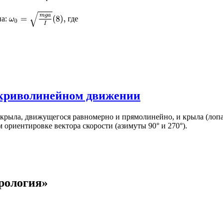
ω
0
=
m
g
a
I
(
8
)
,
на:
где
и криволинейном движении
 крыла, движущегося равномерно и прямолинейно, и крыла (лоп
ориентировке вектора скорости (азимуты 90° и 270°).
рология»