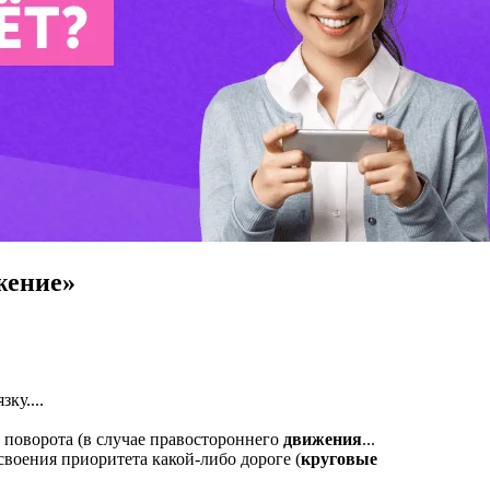
жение»
зку....
 поворота (в случае правостороннего
движения
...
своения приоритета какой-либо дороге (
круговые