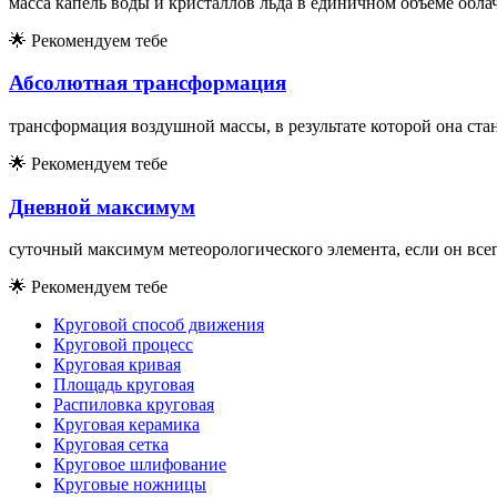
масса капель воды и кристаллов льда в единичном объёме обла
🌟
Рекомендуем тебе
Абсолютная трансформация
трансформация воздушной массы, в результате которой она ста
🌟
Рекомендуем тебе
Дневной максимум
суточный максимум метеорологического элемента, если он всег
🌟
Рекомендуем тебе
Круговой способ движения
Круговой процесс
Круговая кривая
Площадь круговая
Распиловка круговая
Круговая керамика
Круговая сетка
Круговое шлифование
Круговые ножницы