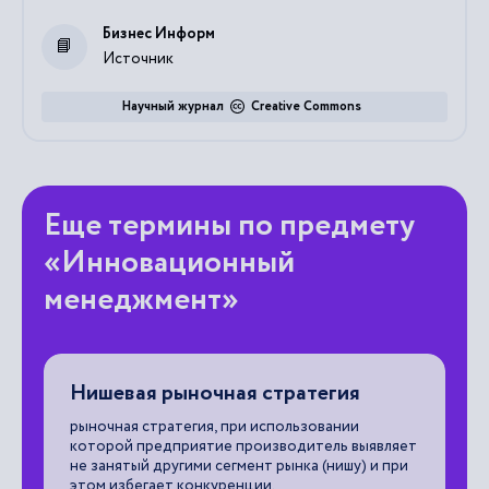
Бизнес Информ
Источник
Научный журнал
Creative Commons
Еще термины по предмету
«Инновационный
менеджмент»
Нишевая рыночная стратегия
Б
рыночная стратегия, при использовании
ча
ть
которой предприятие производитель выявляет
ис
не занятый другими сегмент рынка (нишу) и при
ко
этом избегает конкуренции.
бу