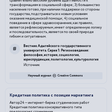
сравнительно высокий уровень адаптивности к
трансформациям в социальной сфере; 3) большинство
населения готово, при наличии поддержки со стороны
государства, подстраиваться к новым условиям
оказания медицинской помощи; 4) социальное
поведение в сфере здравоохранения, как правило,
является рефлексируемым, имеет определенную логику
и последовательность, является по своей природе
гибким и ситуативным.
Вестник Адыгейского государственного
университета. Серия 1: Регионоведение:
философия, история, социология,
юриспруденция, политология, культурология
Источник
Научный журнал
Creative Commons
Кредитная политика с позиции маркетинга
Автор24 — интернет-биржа студенческих работ
Кредитная политика
консервативного
типа
предполагает стремление...