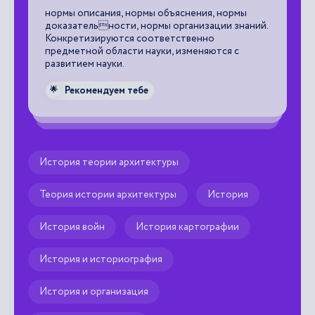
р
нормы описания, нормы объяснения, нормы
доказательности, нормы организации знаний.
за
Конкретизируются соответственно
пр
предметной области науки, изменяются с
ли
развитием науки.

Рекомендуем тебе
🌟
История теории архитектуры
Теория истории архитектуры
История
История войн
История картографии
История и историография
История и организация