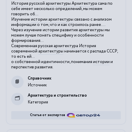
История
русской
архитектуры
Архитектура
сама по
себе имеет несколько определений, мы можем
говорить об...
Изучение
истории
архитектуры
связано с анализом
информации о том, что и как строилось ранее....
Через изучение
истории
развития
архитектуры
мы
можем лучше понять специфику и особенности
формирования...
Современная русская
архитектура
История
современной
архитектуры
начинается с распада СССР,
то есть ей...
о собственной идентичности, понимания
истории
и
перспектив развития.
Справочник
Источник
Архитектура и строительство
Категория
Статья от экспертов