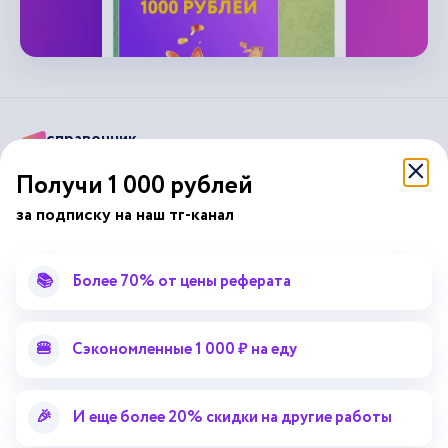
справочник
автор24
от
Получи 1 000 рублей
Подписывайся на наши соц. сети
за подписку на наш тг-канал
📚
Более 70% от цены реферата
Научные статьи
Отзывы об Автор24
Лекторий
Последние статьи
Методические указания
Помощь эксперта
🍔
Сэкономленные 1 000 ₽ на еду
Справочник терминов
Справочник рефератов
Статьи от экспертов
Поиск репетитора
🎉
И еще более 20% скидки на другие работы
Для правообладателей