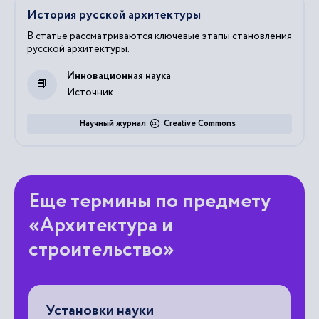
История русской архитектуры
В статье рассматриваются ключевые этапы становления
русской архитектуры.
Инновационная наука
Источник
Научный журнал
Creative Commons
Еще термины по предмету
«Архитектура и
строительство»
Установки науки
А