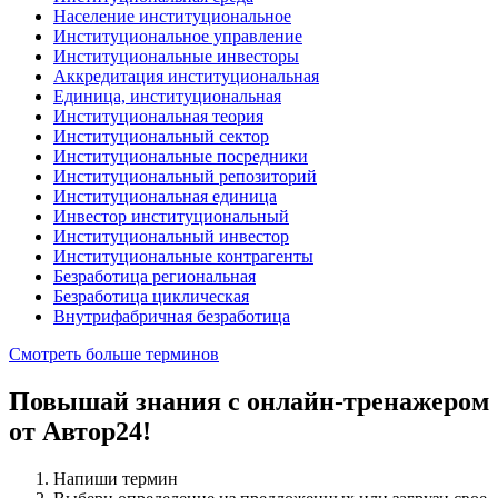
Население институциональное
Институциональное управление
Институциональные инвесторы
Аккредитация институциональная
Единица, институциональная
Институциональная теория
Институциональный сектор
Институциональные посредники
Институциональный репозиторий
Институциональная единица
Инвестор институциональный
Институциональный инвестор
Институциональные контрагенты
Безработица региональная
Безработица цикличе­ская
Внутрифабричная безработица
Смотреть больше терминов
Повышай знания с онлайн-тренажером
от Автор24!
Напиши термин