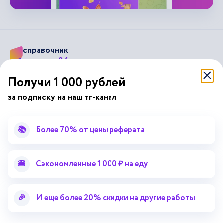
справочник
автор24
от
Получи 1 000 рублей
Подписывайся на наши соц. сети
за подписку на наш тг-канал
Научные статьи
Отзывы об Автор24
📚
Более 70% от цены реферата
Лекторий
Последние статьи
Методические указания
Помощь эксперта
🍔
Сэкономленные 1 000 ₽ на еду
Справочник терминов
Справочник рефератов
Статьи от экспертов
Поиск репетитора
🎉
И еще более 20% скидки на другие работы
Для правообладателей
Работа для преподавателей