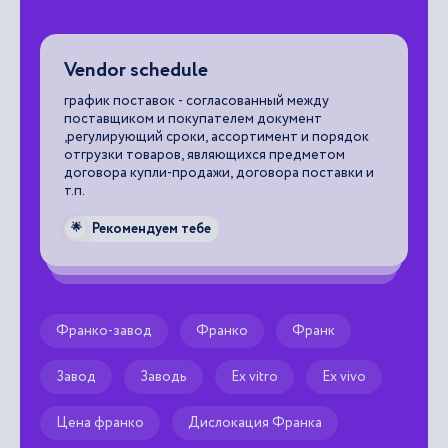
Vendor schedule
C
график поставок - согласованный между
яч
поставщиком и покупателем документ
ск
,регулирующий сроки, ассортимент и порядок
ду
отгрузки товаров, являющихся предметом

договора купли-продажи, договора поставки и
т.п.
Рекомендуем тебе
🌟
Франко-завод
Франко
Франк
Завод
Заводь
Ex vitro
Ex vivo
Цена франко
Дислокация Франка