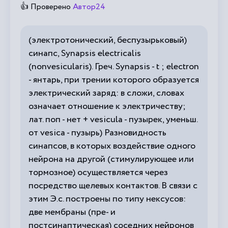
👍 Проверено
Автор24
(электротонический, беспузырьковый)
синапс, Synapsis electricalis
(nonvesicularis). Греч. Synapsis - t ; electron
- янтарь, при трении которого образуется
электрический заряд: в сложи, словах
означает отношение к электричеству;
лат. поп - нет + vesicula - пузырек, уменьш.
от vesica - пузырь) Разновидность
синапсов, в которых воздействие одного
нейрона на другой (стимулирующее или
тормозное) осуществляется через
посредство щелевых контактов. В связи с
этим Э.с. построены по типу нексусов:
две мембраны (пре- и
постсинаптическая) соседних нейронов