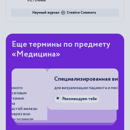
Источник
Научный журнал
Creative Commons
Еще термины по предмету
«Медицина»
Специализированная видеокамера
Г
для визуализации пациента и места болезни.
(с
ок
от
Рекомендуем тебе
🌟
ы

Электрический момент электрического диполя