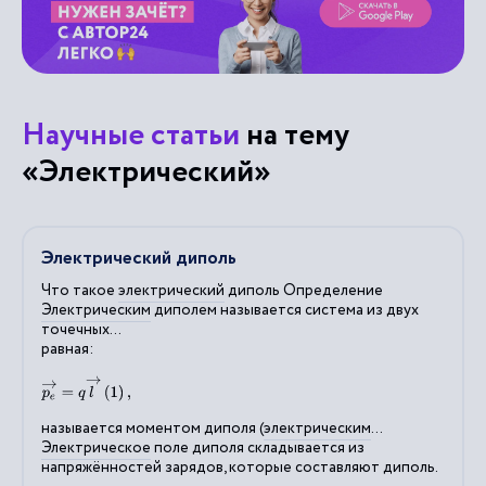
Научные статьи
на тему
«Электрический»
Электрический диполь
Что такое
электрический
диполь Определение
Электрическим
диполем называется система из двух
точечных...
равная:
p
e
→
=
q
l
→
(
1
)
,
называется моментом диполя (
электрическим
...
Электрическое
поле диполя складывается из
напряжённостей зарядов, которые составляют диполь.