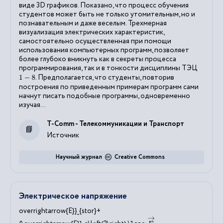
виде 3D графиков. Показано, что процесс обучения
студентов может быть не только утомительным, но и
познавательным и даже веселым. Трехмерная
визуализация электрических характеристик,
самостоятельно осуществленная при помощи
использования компьютерных программ, позволяет
более глубоко вникнуть как в секреты процесса
программирования, так и в тонкости дисциплины ТЭЦ
. Предполагается, что студенты, повторив
1
−
8
построения по приведенным примерам программ сами
начнут писать подобные программы, одновременно
изучая...
T-Comm - Телекоммуникации и Транспорт
Источник
Научный журнал
Creative Commons
Электрическое напряжение
overrightarrow{E}}_{stor}+
E
→