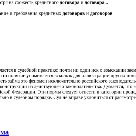
тря на схожесть кредитного
договора
и
договора
...
ние и требования кредитных
договоров
и
договоров
яется в судебной практике: почти ни один иск о взыскании заем
 это понятие упоминается вскользь для иллюстрации других пон
ость займа это феномен исключительно российского законодател
онструкции из действующего законодательства. Думается, что 
йской Федерации. Эти нормы следует отнести к категории проц
о в судебном порядке. Суд не вправе уклониться от рассмотрен
йма