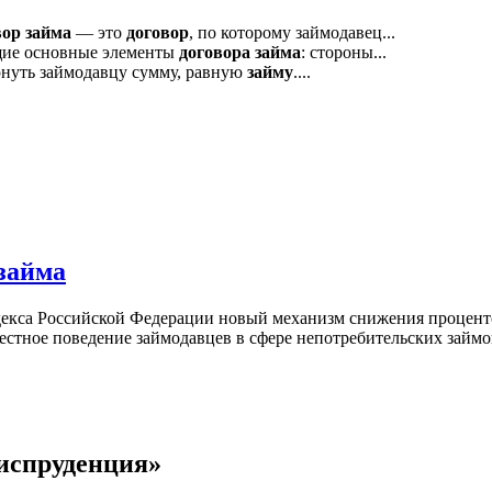
вор
займа
— это
договор
, по которому займодавец...
ие основные элементы
договора
займа
: стороны...
нуть займодавцу сумму, равную
займу
....
займа
одекса Российской Федерации новый механизм снижения проценто
стное поведение займодавцев в сфере непотребительских займо
испруденция»