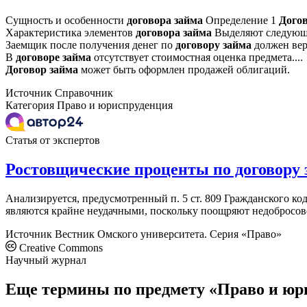
Сущность и особенности
договора
займа
Определение 1
Дого
Характеристика элементов
договора
займа
Выделяют следующ
Заемщик после получения денег по
договору
займа
должен вер
В
договоре
займа
отсутствует стоимостная оценка предмета....
Договор
займа
может быть оформлен продажей облигаций.
Источник
Справочник
Категория
Право и юриспруденция
Статья от экспертов
Ростовщические проценты по договору 
Анализируется, предусмотренный п. 5 ст. 809 Гражданского к
являются крайне неудачными, поскольку поощряют недобросове
Источник
Вестник Омского университета. Серия «Право»
Creative Commons
Научный журнал
Еще термины по предмету «Право и юр