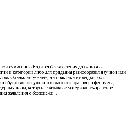
ной суммы не обходится без заявления должника о
ятий и категорий либо для придания разнообразия научной или
ьства. Однако ни ученые, ни практики не выдвигают
это обусловлено сущностью данного правового феномена,
едурных норм, которые связывают материально-правовое
ия заявления о безденежн...