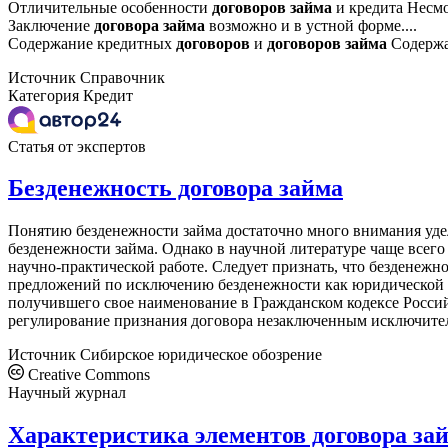
Отличительные особенности
договоров
займа
и кредита Несмо
Заключение
договора
займа
возможно и в устной форме....
Содержание кредитных
договоров
и
договоров
займа
Содержа
Источник
Справочник
Категория
Кредит
Статья от экспертов
Безденежность договора займа
Понятию безденежности займа достаточно много внимания удел
безденежности займа. Однако в научной литературе чаще всего
научно-практической работе. Следует признать, что безденежн
предложений по исключению безденежности как юридической к
получившего свое наименование в Гражданском кодексе Росси
регулирование признания договора незаключенным исключительн
Источник
Сибирское юридическое обозрение
Creative Commons
Научный журнал
Характеристика элементов договора за