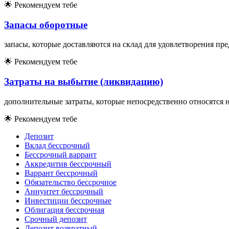
🌟
Рекомендуем тебе
Запасы оборотные
запасы, которые доставляются на склад для удовлетворения пр
🌟
Рекомендуем тебе
Затраты на выбытие (ликвидацию)
дополнительные затраты, которые непосредственно относятся 
🌟
Рекомендуем тебе
Депозит
Вклад бессрочный
Бессрочный варрант
Аккредитив бессрочный
Варрант бессрочный
Обязательство бессрочное
Аннуитет бессрочный
Инвестиции бессрочные
Облигация бессрочная
Срочный депозит
Депозит возвратный