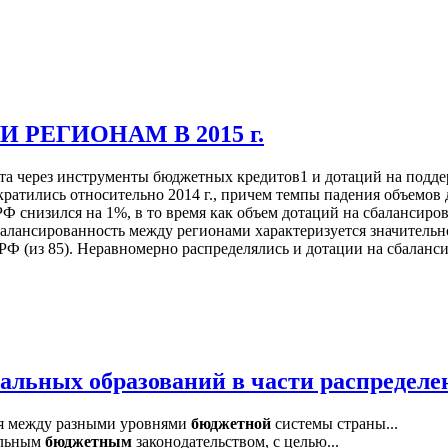
РЕГИОНАМ В 2015 г.
а через инструменты бюджетных кредитов1 и дотаций на подде
ократились относительно 2014 г., причем темпы падения объемов
 снизился на 1%, в то время как объем дотаций на сбалансиров
алансированность между регионами характеризуется значительно
 (из 85). Неравномерно распределялись и дотации на сбалансир
льных образований в части распределе
ся между разными уровнями
бюджетной
системы страны...
альным
бюджетным
законодательством, с целью...