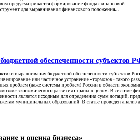
вом предусматривается формирование фонда финансовой...
струмент для выравнивания финансового положения...
 бюджетной обеспеченности субъектов Р
актики выравнивания бюджетной обеспеченности субъектов Рос
 нивелирование или частичное устранение «тормозов» такого ра
енных проблем (даже системы проблем) России в области экономи
рмозом» экономического развития страны в целом. В системе ф
енности является исходным для определения сумм дотаций, пре
жетам муниципальных образований. В статье проведен анализ д
ание и оценка бизнеса»