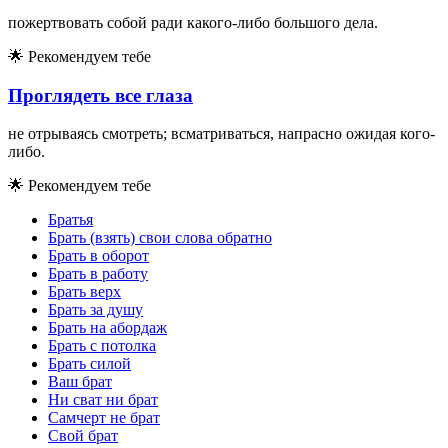
пожертвовать собой ради какого-либо большого дела.
🌟
Рекомендуем тебе
Проглядеть все глаза
не отрываясь смотреть; всматриваться, напрасно ожидая кого-
либо.
🌟
Рекомендуем тебе
Братья
Брать (взять) свои слова обратно
Брать в оборот
Брать в работу
Брать верх
Брать за душу
Брать на абордаж
Брать с потолка
Брать силой
Ваш брат
Ни сват ни брат
Самчерт не брат
Свой брат