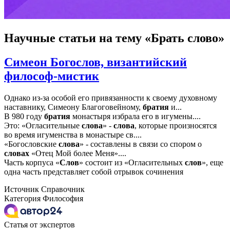
Научные статьи
на тему «Брать слово»
Симеон Богослов, византийский
философ-мистик
Однако из-за особой его привязанности к своему духовному
наставнику, Симеону Благоговейному,
братия
и...
В 980 году
братия
монастыря избрала его в игумены....
Это: «Огласительные
слова
» -
слова
, которые произносятся
во время игуменства в монастыре св....
«Богословские
слова
» - составлены в связи со спором о
словах
«Отец Мой более Меня»....
Часть корпуса «
Слов
» состоит из «Огласительных
слов
», еще
одна часть представляет собой отрывок сочинения
Источник
Справочник
Категория
Философия
Статья от экспертов