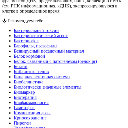
фрагментов ДНК, представляющих, напр., коллекцию иРНК
(см. РНК информационная, кДНК), экспрессирующуюся в
клетке в определенное время.
🌟
Рекомендуем тебе
Бактериальный токсин
Бактериостатический агент
Бактериофаг
Барофилы, пьезофилы
Безвирусный посадочный материал
Белок кормовой
Белок, связанный с патогенезом (белок pr)
Бетаин
Библиотека генов
Бинарная векторная система
Биобаллистика
Биологически значимые элементы
Биомаркер
Биотерапия
Биофармакология
Гаметофит
Компенсация дозы
Криосохранение
Пироген