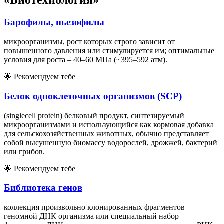
«Биотехнология»
Барофилы, пьезофилы
микроорганизмы, рост которых строго зависит от
повышенного давления или стимулируется им; оптимальные
условия для роста – 40–60 МПа (~395–592 атм).
🌟
Рекомендуем тебе
Белок одноклеточных организмов (SCP)
(singlecell protein) белковый продукт, синтезируемый
микроорганизмами и использующийся как кормовая добавка
для сельскохозяйственных животных, обычно представляет
собой высушенную биомассу водорослей, дрожжей, бактерий
или грибов.
🌟
Рекомендуем тебе
Библиотека генов
коллекция произвольно клонированных фрагментов
геномной ДНК организма или специальный набор