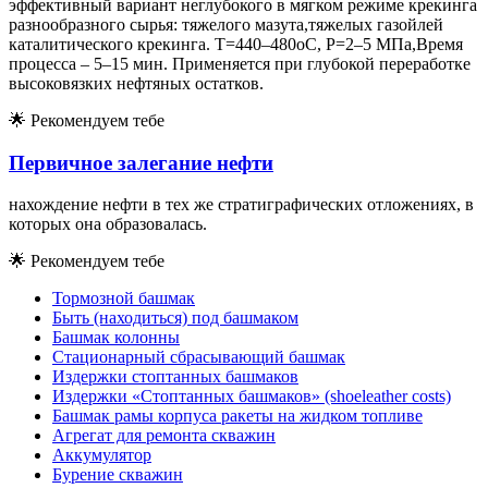
эффективный вариант неглубокого в мягком режиме крекинга
разнообразного сырья: тяжелого мазута,тяжелых газойлей
каталитического крекинга. Т=440–480оС, Р=2–5 МПа,Время
процесса – 5–15 мин. Применяется при глубокой переработке
высоковязких нефтяных остатков.
🌟
Рекомендуем тебе
Первичное залегание нефти
нахождение нефти в тех же стратиграфических отложениях, в
которых она образовалась.
🌟
Рекомендуем тебе
Тормозной башмак
Быть (находиться) под башмаком
Башмак колонны
Стационарный сбрасывающий башмак
Издержки стоптанных башмаков
Издержки «Стоптанных башмаков» (shoeleather costs)
Башмак рамы корпуса ракеты на жидком топливе
Агрегат для ремонта скважин
Аккумулятор
Бурение скважин