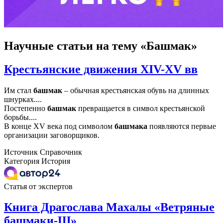
Научные статьи
на тему «Башмак»
Крестьянские движения XIV-XV вв
Им стал
башмак
– обычная крестьянская обувь на длинных
шнурках....
Постепенно
башмак
превращается в символ крестьянской
борьбы....
В конце XV века под символом
башмака
появляются первые
организации заговорщиков.
Источник
Справочник
Категория
История
Статья от экспертов
Книга Драгослава Махалы «Ветряные
башмаки-Ш»