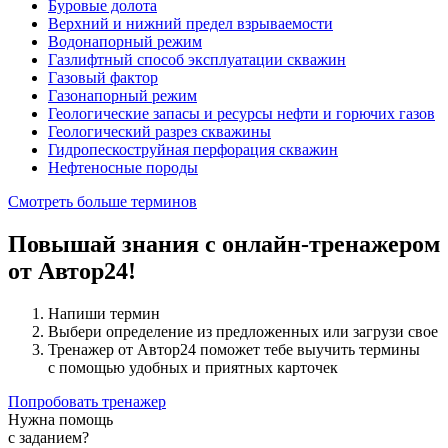
Буровые долота
Верхний и нижний предел взрываемости
Водонапорный режим
Газлифтный способ эксплуатации скважин
Газовый фактор
Газонапорный режим
Геологические запасы и ресурсы нефти и горючих газов
Геологический разрез скважины
Гидропескоструйная перфорация скважин
Нефтеносные породы
Смотреть больше терминов
Повышай знания с онлайн-тренажером
от Автор24!
Напиши термин
Выбери определение из предложенных или загрузи свое
Тренажер от Автор24 поможет тебе выучить термины
с помощью удобных и приятных карточек
Попробовать тренажер
Нужна помощь
с заданием?