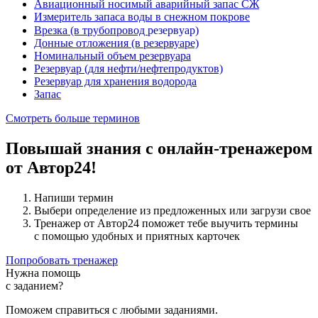
Авиационный носимый аварийный запас СЖ
Измеритель запаса воды в снежном покрове
р
е
з
е
р
в
у
а
р
р
е
з
е
р
в
у
а
р
Врезка (в трубопровод
)
Донные отложения (в резервуаре)
Номинальный объем резервуара
Резервуар (для нефти/нефтепродуктов)
Резервуар для хранения водорода
Запас
Смотреть больше терминов
Повышай знания с онлайн-тренажером
от Автор24!
Напиши термин
Выбери определение из предложенных или загрузи свое
Тренажер от Автор24 поможет тебе выучить термины
с помощью удобных и приятных карточек
Попробовать тренажер
Нужна помощь
с заданием?
Поможем справиться с любыми заданиями.