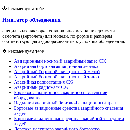
🌟
Рекомендуем тебе
Имитатор обледенения
специальная накладка, устанавливаемая на поверхности
самолета (вертолета) или модели, по форме и размерам
соответствующая льдообразованиям в условиях обледенения.
🌟
Рекомендуем тебе
Авиационный носимый аварийный запас СЖ
Аварийная бортовая авиационная лебедка
Аварийный бортовой авиационный желоб
Аварийный бортовой авиационный топор
Аварийная радиостанция СЖ
Аварийный радиомаяк СЖ
Бортовое авиационное аварийно-спасательное
оборудование
Надувной аварийный бортовой авиационный трап
Бортовые авиационные средства аварийного спасения
людей
Бортовые авиационные средства аварийной эвакуации
людей
Дорожка надувного аварийного бортового