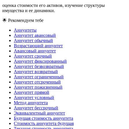
оценка стоимости его активов, изучение структуры
имущества и ее динамики.
🌟
Рекомендуем тебе
Аннуитеты
Аннуитет авансовый
Аннуитет обычный
Возрастающий аннуитет
Авансовый аннуитет
Аннуитет срочный
Аннуитет фиксированный
Аннуитет безвозвратный
Аннуитет возвратный
Аннуитет ограниченный
Аннуитет отсроченный
Аннуитет пожизненный
Аннуитет прямой
Аннуитет условный
Метод аннуитета
Аннуитет бессрочный
Эквивалентный аннуитет
Будущая стоимость аннуитета
Стоимость аннуитета будущая
Текущая стоимость аннуитета