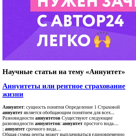
Научные статьи
на тему «Аннуитет»
Аннуитеты или рентное страхование
жизни
Аннуитет
: сущность понятия Определение 1 Страховой
аннуитет
является обобщающим понятием для всех...
Разновидности
аннуитетов
Существуют следующие
разновидности
аннуитетов
:
аннуитет
простого вида....
;
аннуитет
срочного вида....
Общая сумма ренты может выплачиваться единовременно