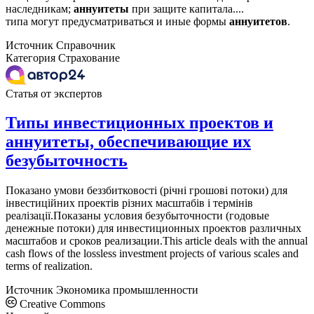
наследникам;
аннуитеты
при защите капитала....
типа могут предусматриваться и иные формы
аннуитетов
.
Источник
Справочник
Категория
Страхование
Статья от экспертов
Типы инвестиционных проектов и
аннуитеты, обеспечивающие их
безубыточность
Показано умови беззбитковості (річні грошові потоки) для
інвестиційних проектів різних масштабів і термінів
реалізації.Показаны условия безубыточности (годовые
денежные потоки) для инвестиционных проектов различных
масштабов и сроков реализации.This article deals with the annual
cash flows of the lossless investment projects of various scales and
terms of realization.
Источник
Экономика промышленности
Creative Commons