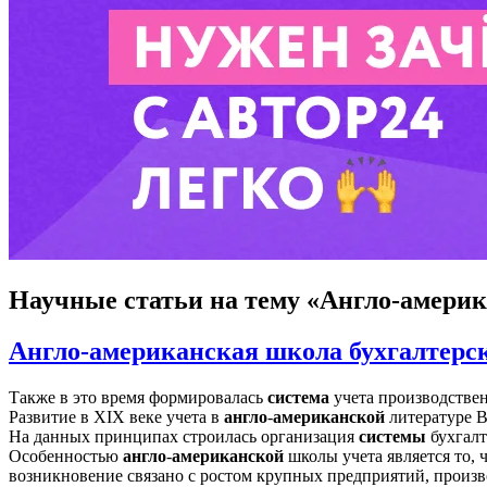
Научные статьи
на тему «Англо-америк
Англо-американская школа бухгалтерск
Также в это время формировалась
система
учета производственн
Развитие в XIX веке учета в
англо
-
американской
литературе 
На данных принципах строилась организация
системы
бухгалте
Особенностью
англо
-
американской
школы учета является то, 
возникновение связано с ростом крупных предприятий, прои