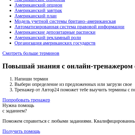
Американский опцион
Американский завтрак
Американский план
Модель учетной системы британо–американская
Автоматизированная система правовой информации
Американские депозитарные расписки
Американский рекламный роли
Организация американских государств
Смотреть больше терминов
Повышай знания с онлайн-тренажером
Напиши термин
Выбери определение из предложенных или загрузи свое
Тренажер от Автор24 поможет тебе выучить термины с 
Попробовать тренажер
Нужна помощь
с заданием?
Поможем справиться с любыми заданиями. Квалифицированны
Получить помощь