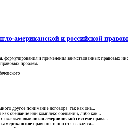
англо-американской и российской право
я, формулирования и применения заимствованных правовых инс
 правовых проблем.
бачевского
ного другое понимание договора, так как она...
 как обещание или комплекс обещаний, либо как...
и с положениями
англо
-
американской
системе
права...
о
-
американское
право поэтапно отказывается...