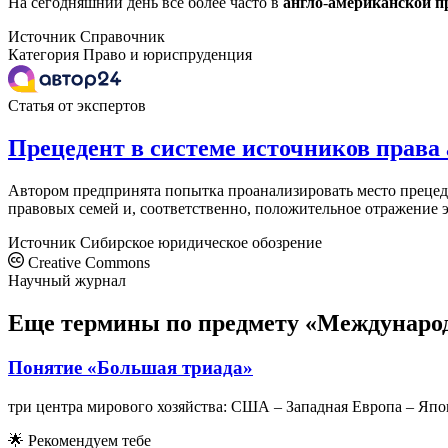
На сегодняшний день все более часто в
англо
-
американской
п
Источник
Справочник
Категория
Право и юриспруденция
Статья от экспертов
Прецедент в системе источников права
Автором предпринята попытка проанализировать место прецеде
правовых семей и, соответственно, положительное отражение э
Источник
Сибирское юридическое обозрение
Creative Commons
Научный журнал
Еще термины по предмету «Междунаро
Понятие «Большая триада»
три центра мирового хозяйства: США – Западная Европа – Япо
🌟
Рекомендуем тебе