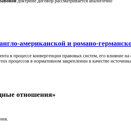
равовой
доктрине договор рассматривается аналогично
 англо-американской и романо-германск
нта в процессе конвергенции правовых систем, его влияние на
тих процессов в нормативном закреплении в качестве источника
дные отношения»
ния.