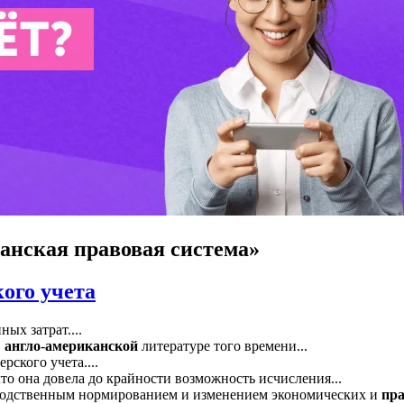
анская правовая система»
ого учета
ых затрат....
В
англо
-
американской
литературе того времени...
рского учета....
что она довела до крайности возможность исчисления...
зводственным нормированием и изменением экономических и
пр