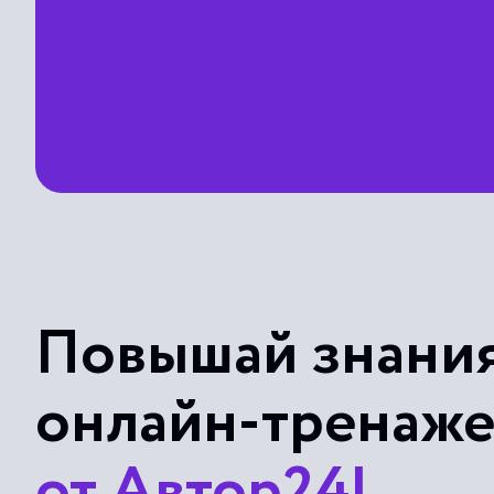
Повышай знания
онлайн-тренаж
от Автор24!