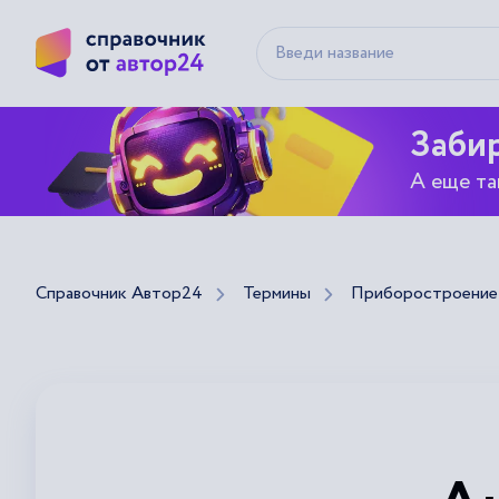
Забир
А еще та
Справочник Автор24
Термины
Приборостроение 