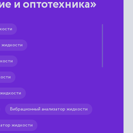
е и оптотехника»
кости
р
р жидкости
змерительной информации
для измерения астигматизма
диуса кривизны передней
дкости
кости
 жидкости
Вибрационный анализатор жидкости
затор жидкости