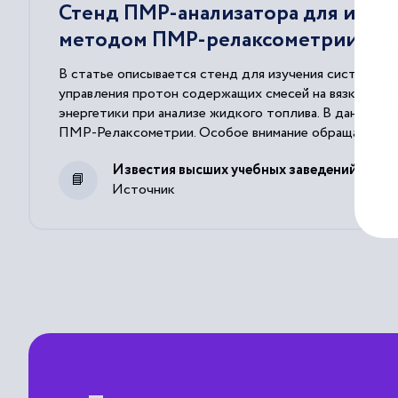
Стенд ПМР-анализатора для изме
методом ПМР-релаксометрии
В статье описывается стенд для изучения системы п
управления протон содержащих смесей на вязкость и
энергетики при анализе жидкого топлива. В данной 
ПМР-Релаксометрии. Особое внимание обращается на
для пробоотбора с задачей проточного экспрессупр
Известия высших учебных заведений. Про
пробоотборнике (конический расширитель) и влияния
Источник
коническом расширителе, а также автоматизацию проце