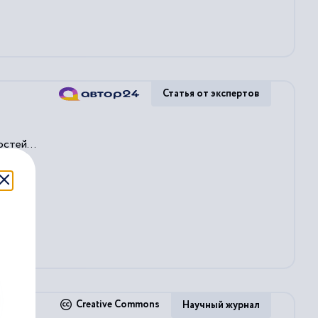
Статья от экспертов
остей
...
го...
...
стей
Creative Commons
Научный журнал