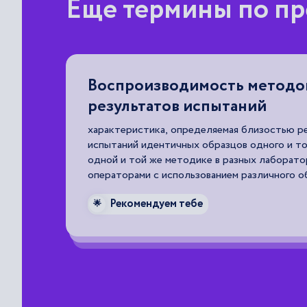
Еще термины по пр
тор
Воспроизводимость методо
результатов испытаний
ерении
характеристика, определяемая близостью р
пара,
испытаний идентичных образцов одного и то
.
одной и той же методике в разных лаборато
операторами с использованием различного о
Рекомендуем тебе
🌟