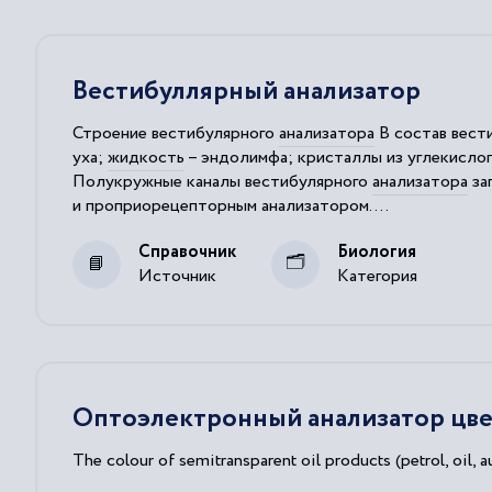
Вестибуллярный анализатор
Строение вестибулярного
анализатора
В состав вест
уха;
жидкость
– эндолимфа; кристаллы из углекислог
Полукружные каналы вестибулярного
анализатора
за
и проприорецепторным
анализатором
....
Нарушения работы вестибулярного
анализатора
прои
Справочник
Биология
Источник
Категория
Оптоэлектронный анализатор цв
The colour of semitransparent oil products (petrol, oil, au