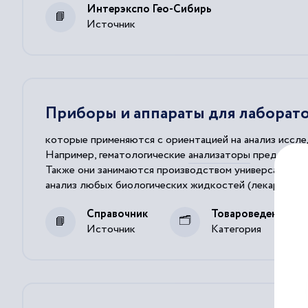
Интерэкспо Гео-Сибирь
Источник
Приборы и аппараты для лаборат
которые применяются с ориентацией на анализ иссле
Например, гематологические
анализаторы
представля
Также они занимаются производством универсальны
анализ любых биологических
жидкостей
(лекарственн
Вспомогательным лабораторным оборудованием счит
Справочник
Товароведение
Источник
Категория