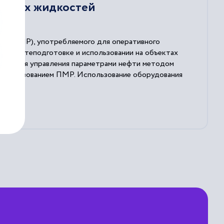
ентных жидкостей
нса (ПМР), употребляемого для оперативного
че, нефтеподготовке и использовании на объектах
уется для управления параметрами нефти методом
 использованием ПМР. Использование оборудования
возможность устранить расслоение фаз в
нсификацию гомогенизацию потока жидкости в