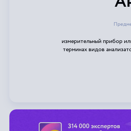
А
Предм
измерительный прибор или
терминах видов анализат