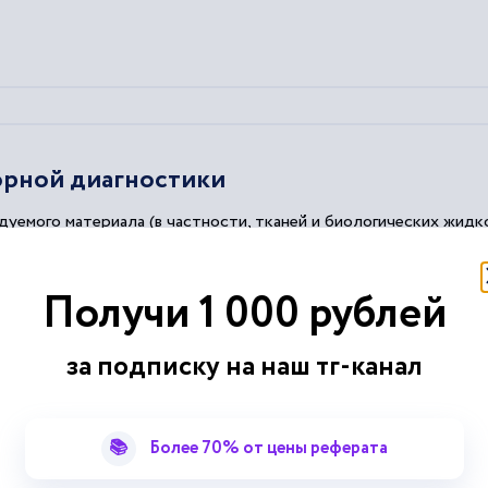
орной диагностики
дуемого материала (в частности, тканей и биологических
жидк
ют собой приборы, которые предназначены для количественно
х биохимических
анализаторов
, посредством которых выполняют
ых препаратов, белков, липидов, гормонов, ферментов...
Получи 1 000 рублей
аются автоматические и полуавтоматические дозаторы
жидко
за подписку на наш тг-канал
📚
Более 70% от цены реферата