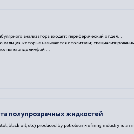
ибулярного
анализатора
входят: периферический отдел...
о кальция, которые называются отолитами; специализированны
полнены эндолимфой....
сходят достаточно часто.
ета полупрозрачных жидкостей
tol, black oil, etc) produced by petroleum-refining industry is an im