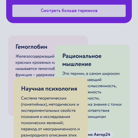
Смотреть больше терминов