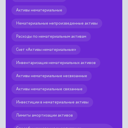
Активы нематериальные
Нематериальные непроизведенные активы
Расходы по нематериальным активам
Счет «Активы нематериальные»
Инвентаризация нематериальных активов
Активы нематериальные несвязанные
Активы нематериальные связанные
Инвестиции в нематериальные активы
Лимиты амортизации активов