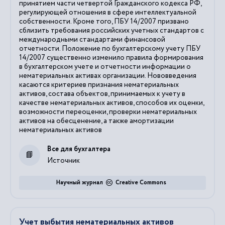
принятием части четвертой Гражданского кодекса РФ,
регулирующей отношения в сфере интеллектуальной
собственности. Кроме того, ПБУ 14/2007 призвано
сблизить требования российских учетных стандартов с
международными стандартами финансовой
отчетности. Положение по бухгалтерскому учету ПБУ
14/2007 существенно изменило правила формирования
в бухгалтерском учете и отчетности информации о
нематериальных активах организации. Нововведения
касаются критериев признания нематериальных
активов, состава объектов, принимаемых к учету в
качестве нематериальных активов, способов их оценки,
возможности переоценки, проверки нематериальных
активов на обесценение, а также амортизации
нематериальных активов
Все для бухгалтера
Источник
Научный журнал
Creative Commons
Учет выбытия нематериальных активов