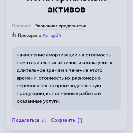
активов
Предмет
Экономика предприятия
👍 Проверено
Автор24
начисление амортизации на стоимость
нематериальных активов, используемых
длительное время и в течение этого
времени, стоимость их равномерно
переносится на производственную
продукцию, выполненные работы и
оказанные услуги.
Поделиться
Сохранить