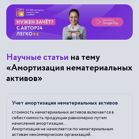
Научные статьи
на тему
«Амортизация нематериальных
активов»
Учет амортизации нематериальных активов
стоимость
нематериальных
активов
включается в
себестоимость продукции равномерно путем
начисления
амортизации
...
Амортизация
не начисляется по
нематериальным
активам
некоммерческих организаций....