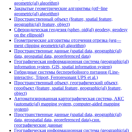
geometric(al) algorithm)
3акрытые геометрические алгоритмы (otf~line
geometric(al) algorithm)
Пространственный объект (feature, spatial feature,
geographic(al) feature, object)
Сфероидическая геодезия (spher- oid(al) geodesy, geodesy
on the ellipsoid)
Геометрические алгоритмы отсечения отрезка (seg—
ment clipping geometric(al) algorithm)
Пространственные данные (spatial data, geographic(al)
data, geospatial data, georeferenced data)
Географическая информационная система (geographic(al)
information system, GIS, spatial information system)
Гибридные системы бесперебойного питания (Line-
interactivc, Triport, Ferroresonant UPS et al.)
Пространственный объект, географический объект,
геообъект (feature, spatial feature, geographic(al) feature,
object)
Автоматизированная картографическая система, АКС
(automatic(al) mapping system, computer-aided mapping
system)
Пространственные данные (spatial data, geographic(al)
data, geospatial data, georeferenced data)-син.
географические данные
Географическая информационная система (geographic(al)