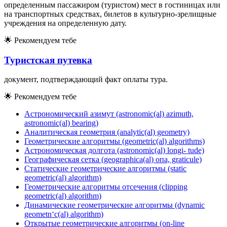
определенным пассажиром (туристом) мест в гостиницах или
на транспортных средствах, билетов в культурно-зрелищные
учреждения на определенную дату.
🌟
Рекомендуем тебе
Туристская путевка
документ, подтверждающий факт оплаты тура.
🌟
Рекомендуем тебе
Астрономический азимут (astronomic(al) azimuth,
astronomic(al) bearing)
Аналитическая геометрия (analytic(al) geometry)
Геометрические алгоритмы (geometric(al) algorithms)
Астрономическая долгота (astronomic(al) longi- tude)
Географическая сетка (geographica(al) опа, graticule)
Статические геометрические алгоритмы (static
geometric(al) algorithm)
Геометрические алгоритмы отсечения (clipping
geometric(al) algorithm)
Динамические геометрические алгоритмы (dynamic
geometn‘c(al) algorithm)
Открытые геометрические алгоритмы (on-line