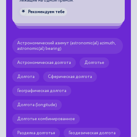
лежащие на одной прямой.

Рекомендуем тебе
🌟
Астрономический азимут (astronomic(al) azimuth,
astronomic(al) bearing)
Астрономическая долгота
Долготье
Долгота
Сферическая долгота
Географическая долгота
Долгота (longitude)
Долготье комбинированное
Разделка долготья
Геодезическая долгота