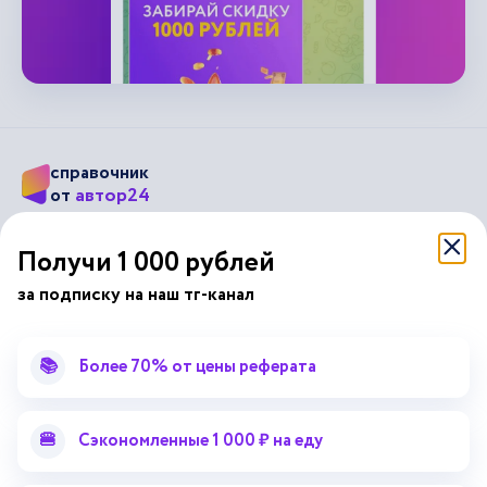
справочник
автор24
от
Подписывайся на наши соц. сети
Получи 1 000 рублей
за подписку на наш тг-канал
Научные статьи
Отзывы об Автор24
Лекторий
Последние статьи
📚
Более 70% от цены реферата
Методические указания
Помощь эксперта
Справочник терминов
Справочник рефератов
🍔
Сэкономленные 1 000 ₽ на еду
Статьи от экспертов
Поиск репетитора