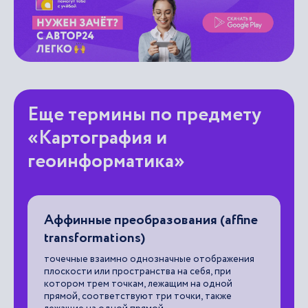
Еще термины по предмету
«Картография и
геоинформатика»
Аффинные преобразования (affine
Д
transformations)
ус
к
вы
точечные взаимно однозначные отображения
ми
пл
плоскости или пространства на себя, при
ин
котором трем точкам, лежащим на одной
фо
прямой, соответствуют три точки, также
ч.