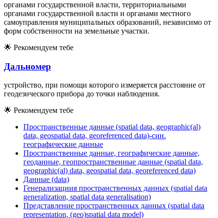
органами государственной власти, территориальными
органами государственной власти и органами местного
самоуправления муниципальных образований, независимо от
форм собственности на земельные участки.
🌟
Рекомендуем тебе
Дальномер
устройство, при помощи которого измеряется расстояние от
геодезического прибора до точки наблюдения.
🌟
Рекомендуем тебе
Пространственные данные (spatial data, geographic(al)
data, geospatial data, georeferenced data)-син.
географические данные
Пространственные данные, географические данные,
геоданные, геопространственные данные (spatial data,
geographic(al) data, geospatial data, georeferenced data)
Данные (data)
Генерализациия пространственных данных (spatial data
generalization, spatial data generalisation)
Представление пространственных данных (spatial data
representation, (geo)spatial data model)