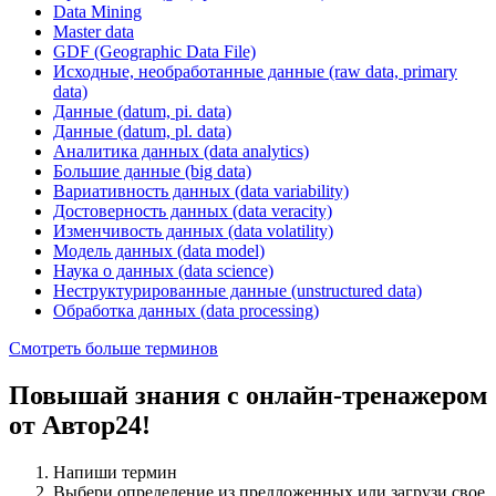
Data Mining
Master data
GDF (Geographic Data File)
Исходные, необработанные данные (raw data, primary
data)
Данные (datum, pi. data)
Данные (datum, pl. data)
Аналитика данных (data analytics)
Большие данные (big data)
Вариативность данных (data variability)
Достоверность данных (data veracity)
Изменчивость данных (data volatility)
Модель данных (data model)
Наука о данных (data science)
Неструктурированные данные (unstructured data)
Обработка данных (data processing)
Смотреть больше терминов
Повышай знания с онлайн-тренажером
от Автор24!
Напиши термин
Выбери определение из предложенных или загрузи свое