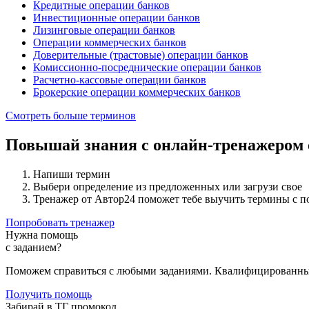
Кредитные операции банков
Инвестиционные операции банков
Лизинговые операции банков
Операции коммерческих банков
Доверительные (трастовые) операции банков
Комиссионно-посреднические операции банков
Расчетно-кассовые операции банков
Брокерские операции коммерческих банков
Смотреть больше терминов
Повышай знания с онлайн-тренажером
Напиши термин
Выбери определение из предложенных или загрузи свое
Тренажер от Автор24 поможет тебе выучить термины с 
Попробовать тренажер
Нужна помощь
с заданием?
Поможем справиться с любыми заданиями. Квалифицированны
Получить помощь
Забирай в ТГ промокод