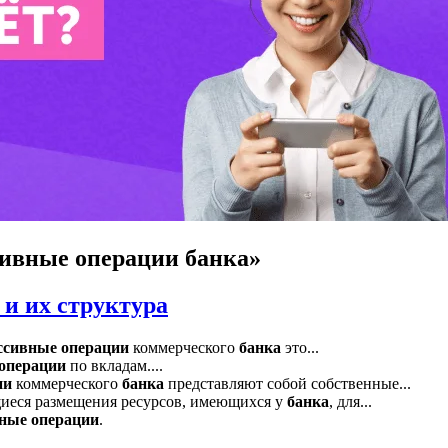
ивные операции банка»
и их структура
ссивные
операции
коммерческого
банка
это...
операции
по вкладам....
ии
коммерческого
банка
представляют собой собственные...
еся размещения ресурсов, имеющихся у
банка
, для...
ные
операции
.