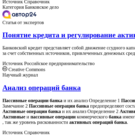
Источник
Справочник
Категория
Банковское дело
Статья от экспертов
Понятие кредита и регулирование акт
Банковский кредит представляет собой движение ссудного ка
за счет собственных источников, привлеченных денежных сред
Источник
Российское предпринимательство
Creative Commons
Научный журнал
Анализ операций банка
Пассивные
операции
банка
и их анализ Определение 1
Пасс
Замечание 2
Пассивные
операции
банка
предопределяют сост
Активные
операции
банка
и их анализ Определение 2
Актив
Активные
и
пассивные
операции
коммерческого
банка
имеют 
, так же уровень рискованности
активных
операций
банка
.
Источник
Справочник