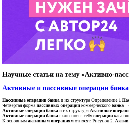
Научные статьи
на тему «Активно-пасс
Активные и пассивные операции банка 
Пассивные
операции
банка
и их структура Определение 1
Па
Четвертая форма
пассивных
операций
коммерческого
банка
–
Активные
операции
банка
и их структура
Активные
операц
Активные
операции
банка
включают в себя
операции
касающи
К основным
активным
операциям
относят: Рисунок 2.
Актив