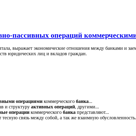
ивно-пассивных операций коммерческим
питала, выражает экономические отношения между банками и з
ств юридических лиц и вкладов граждан.
ивными
операциями
коммерческого
банка
...
ав и структуру
активных
операций
, другими...
ные
операции
коммерческого
банка
представляют...
тесную связь между собой, а так же взаимную обусловленность.