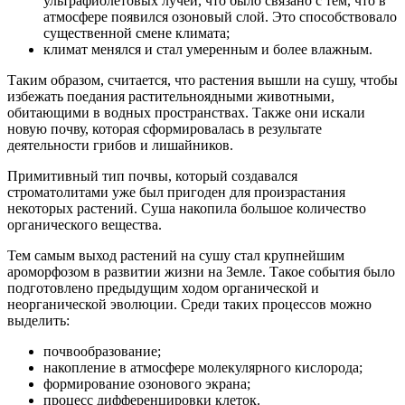
ультрафиолетовых лучей, что было связано с тем, что в
атмосфере появился озоновый слой. Это способствовало
существенной смене климата;
климат менялся и стал умеренным и более влажным.
Таким образом, считается, что растения вышли на сушу, чтобы
избежать поедания растительноядными животными,
обитающими в водных пространствах. Также они искали
новую почву, которая сформировалась в результате
деятельности грибов и лишайников.
Примитивный тип почвы, который создавался
строматолитами уже был пригоден для произрастания
некоторых растений. Суша накопила большое количество
органического вещества.
Тем самым выход растений на сушу стал крупнейшим
ароморфозом в развитии жизни на Земле. Такое события было
подготовлено предыдущим ходом органической и
неорганической эволюции. Среди таких процессов можно
выделить:
почвообразование;
накопление в атмосфере молекулярного кислорода;
формирование озонового экрана;
процесс дифференцировки клеток.