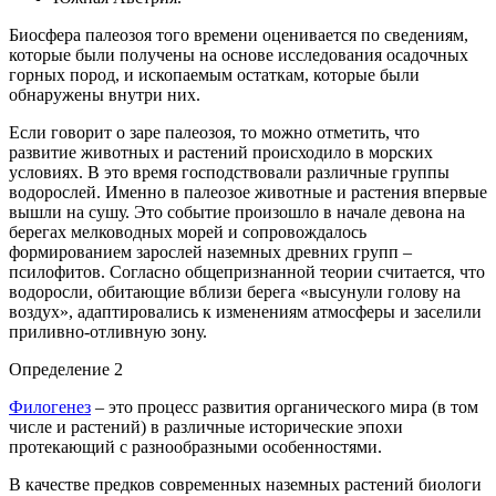
Биосфера палеозоя того времени оценивается по сведениям,
которые были получены на основе исследования осадочных
горных пород, и ископаемым остаткам, которые были
обнаружены внутри них.
Если говорит о заре палеозоя, то можно отметить, что
развитие животных и растений происходило в морских
условиях. В это время господствовали различные группы
водорослей. Именно в палеозое животные и растения впервые
вышли на сушу. Это событие произошло в начале девона на
берегах мелководных морей и сопровождалось
формированием зарослей наземных древних групп –
псилофитов. Согласно общепризнанной теории считается, что
водоросли, обитающие вблизи берега «высунули голову на
воздух», адаптировались к изменениям атмосферы и заселили
приливно-отливную зону.
Определение 2
Филогенез
– это процесс развития органического мира (в том
числе и растений) в различные исторические эпохи
протекающий с разнообразными особенностями.
В качестве предков современных наземных растений биологи