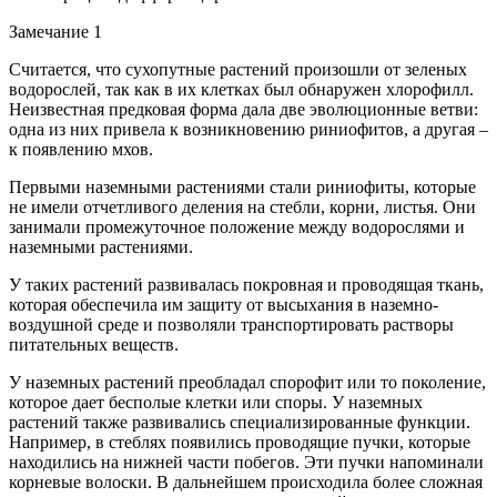
Замечание 1
Считается, что сухопутные растений произошли от зеленых
водорослей, так как в их клетках был обнаружен хлорофилл.
Неизвестная предковая форма дала две эволюционные ветви:
одна из них привела к возникновению риниофитов, а другая –
к появлению мхов.
Первыми наземными растениями стали риниофиты, которые
не имели отчетливого деления на стебли, корни, листья. Они
занимали промежуточное положение между водорослями и
наземными растениями.
У таких растений развивалась покровная и проводящая ткань,
которая обеспечила им защиту от высыхания в наземно-
воздушной среде и позволяли транспортировать растворы
питательных веществ.
У наземных растений преобладал спорофит или то поколение,
которое дает бесполые клетки или споры. У наземных
растений также развивались специализированные функции.
Например, в стеблях появились проводящие пучки, которые
находились на нижней части побегов. Эти пучки напоминали
корневые волоски. В дальнейшем происходила более сложная