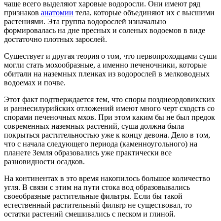
чаще всего выделяют харовые водоросли. Они имеют ряд
признаков
анатомии
тела, которые объединяют их с высшими
растениями. Эта группа водорослей изначально
формировалась на дне пресных и соленых водоемов в виде
достаточно плотных зарослей.
Существует и другая теория о том, что первопроходцами суши
могли стать мохообразные, а именно печеночники, которые
обитали на наземных пленках из водорослей в мелководных
водоемах и почве.
Этот факт подтверждается тем, что споры позднеордовикских
и раннесилурийских отложений имеют много черт сходств со
спорами печеночных мхов. При этом каким бы не был предок
современных наземных растений, суша должна была
покрыться растительностью уже к концу девона. Дело в том,
что с начала следующего периода (каменноугольного) на
планете Земля образовались уже практически все
разновидности осадков.
На континентах в это время накопилось большое количество
угля. В связи с этим на пути стока вод образовывались
своеобразные растительные фильтры. Если бы такой
естественный растительный фильтр не существовал, то
остатки растений смешивались с песком и глиной.