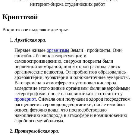
интернет-биржа студенческих работ
Криптозой
В криптозое выделяют две эры:
Архейская эра
.
Первые живые
организмы
Земли - пробионты. Они
способны были к саморегуляции и
самовоспроизведению, снаружи покрыты были
первичной мембраной, под которой располагались
органические вещества. От пробионтов образовались
архебактерии, эубактерии и одноклеточные эукариоты.
В те времена в атмосфере отсутствовал кислород,
вследствие этого живые организмы были анаэробными
гетеротрофами. после начал возникать фотосинтез у
прокариот
. Сначала они получали водород посредством
расщепления сероводорода/органики, после ими был
освоен фотолиз воды, что поспособствовало
накоплению кислорода в атмосфере и возникновению
аэробного метаболизма.
Протерозойская эра
.