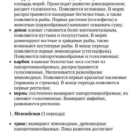
площадь морей. Происходит развитие ракоскорпионов;
расцвет головоногих. Появляются иглокожие. В морях
распространяются панцирные бесчелюстные, а также
появляются рыбы. Первые растения (псилофиты) и
животные (паукообразные) начинают осваивать сушу;
девон
: климат становится более континентальным,
появляются пустыни и полупустыни. В морях
доминируют костные и хрящевые рыбы, также
возникают кистеперые рыбы. В конце периода
появляются первые земноводные (стегоцефалы).
Появляются папоротникообразные и голосеменные;
карбон
: влажные болотистые леса состоят из
папоротникообразных, распространяются
голосеменные. Увеличивается разнообразие
земноводных. Появляются первые крылатые насекомые
(тараканы и стрекозы). В конце периода появляются
первые рептилии;
пермь
: постепенно вымирают папоротникообразные, их
сменяют голосеменные. Вымирают амфибии,
развиваются рептилии.
Мезозойская
(3 периода):
триас
: вымирают земноводные, древовидные
папоротникообразные. Пика развития достигают