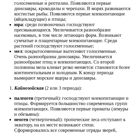
голосеменные и рептилии. Появляются первые
динозавры, крокодилы и черепахи. В морях развиваются
костистые рыбы. Появляются первые млекопитающие
(яйцекладущие) и птицы;
юра
: среди позвоночных господствуют
пресмыкающиеся. Увеличивается разнообразие
насекомых, в том числе летающих форм. Возникают
сумчатые и плацентарные млекопитающие. Среди
растений господствуют голосеменные;
мел
: покрытосеменные вытесняют голосеменные.
Очень разнообразны динозавры. Увеличивается
разнообразие птиц и млекопитающих. Со второй
половины мела климат резко меняется: становится более
континентальным и холодным. К концу периода
вымирают морские ящеры и динозавры.
Кайнозойская
(2 или 3 периода):
палеоген
(третичный): господствуют млекопитающие и
птицы. Формируется большинство современных групп
млекопитающих. Появляются первые приматы (лемуры
и обезьяны):
неоген
(четвертичный): тропические леса отступают к
экватору, на их месте возникают степи.
Сформировались все современные отряды зверей,