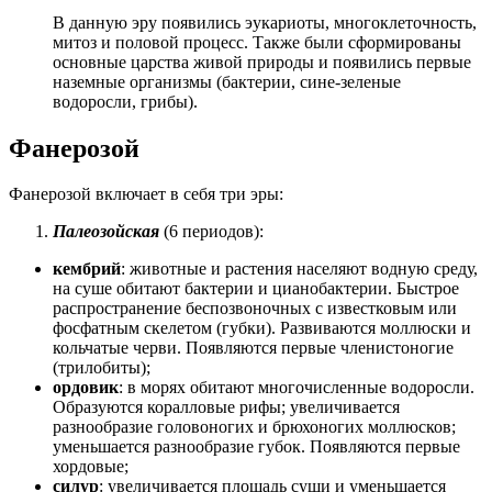
В данную эру появились эукариоты, многоклеточность,
митоз и половой процесс. Также были сформированы
основные царства живой природы и появились первые
наземные организмы (бактерии, сине-зеленые
водоросли, грибы).
Фанерозой
Фанерозой включает в себя три эры:
Палеозойская
(6 периодов):
кембрий
: животные и растения населяют водную среду,
на суше обитают бактерии и цианобактерии. Быстрое
распространение беспозвоночных с известковым или
фосфатным скелетом (губки). Развиваются моллюски и
кольчатые черви. Появляются первые членистоногие
(трилобиты);
ордовик
: в морях обитают многочисленные водоросли.
Образуются коралловые рифы; увеличивается
разнообразие головоногих и брюхоногих моллюсков;
уменьшается разнообразие губок. Появляются первые
хордовые;
силур
: увеличивается площадь суши и уменьшается