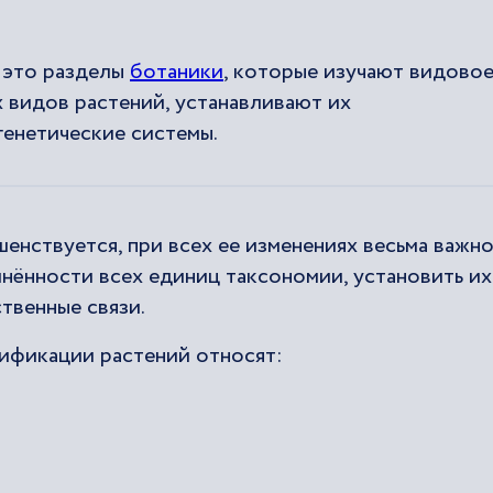
 это разделы
ботаники
, которые изучают видово
 видов растений, устанавливают их
генетические системы.
енствуется, при всех ее изменениях весьма важн
ённости всех единиц таксономии, установить их
твенные связи.
ификации растений относят: