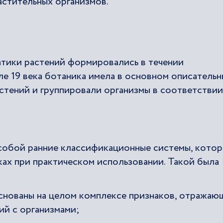
астительных организмов.
тики растений формировались в течении
ле 19 века ботаника имела в основном описатель
астений и группировали организмы в соответствии
собой ранние классификационные системы, кото
ах при практическом использовании. Такой была
снованы на целом комплексе признаков, отражаю
й с организмами;