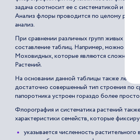
задача соотносит ее с систематикой и дела
Анализ флоры проводится по целому ряду к
анализ.
При сравнении различных групп живых орга
составление таблиц. Например, можно сра
Моховидных, которые являются сложными и
Растений.
На основании данной таблицы также легко 
достаточно совершенный тип строения по с
папоротника устроен гораздо более просто
Флорография и систематика растений также
характеристики семейств, которые фиксиру
указывается численность растительного 