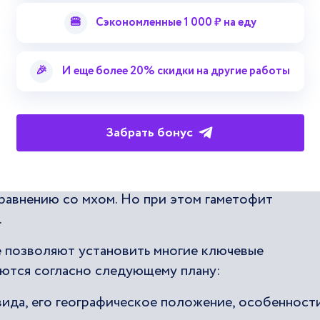
ет эти области знаний весьма соотносящимися.
🍔
Сэкономленные 1 000 ₽ на еду
ритериев. Для флорографии характерен интеграл
🎉
И еще более 20% скидки на другие работы
низмов между собой также большую роль играет 
внить представителей отделов Папоротниковидны
 просто устроенными представителями царства
Забрать бонус
представить, что спорофит папоротника имеет
равнению со мхом. Но при этом гаметофит
.
 позволяют установить многие ключевые
ются согласно следующему плану:
вида, его географическое положение, особенност