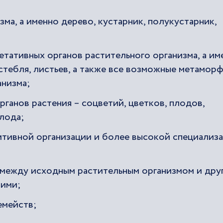
ма, а именно дерево, кустарник, полукустарник,
етативных органов растительного организма, а им
стебля, листьев, а также все возможные метамор
анизма;
ганов растения – соцветий, цветков, плодов,
плода;
итивной организации и более высокой специализ
 между исходным растительным организмом и дру
ними;
емейств;