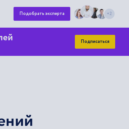
Подобрать эксперта
+2
лей
Подписаться
тений