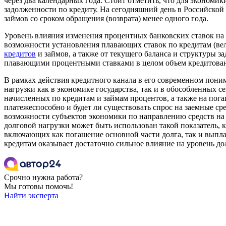
через два календарных года. Стоит отметить, что для эконом
задолженности по кредиту. На сегодняшний день в Российской
займов со сроком обращения (возврата) менее одного года.
Уровень влияния изменения процентных банковских ставок на 
возможности установления плавающих ставок по кредитам (ве
кредитов
и займов, а также от текущего баланса и структуры з
плавающими процентными ставками в целом объем кредитования
В рамках действия кредитного канала в его современном пони
нагрузки как в экономике государства, так и в обособленных 
начисленных по кредитам и займам процентов, а также на пога
платежеспособно и будет ли существовать спрос на заемные ср
возможности субъектов экономики по направлению средств на 
долговой нагрузки может быть использован такой показатель,
включающих как погашение основной части долга, так и выплат
кредитам оказывает достаточно сильное влияние на уровень до
Срочно нужна работа?
Мы готовы помочь!
Найти эксперта