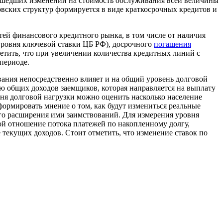
изошедших изменений на стоимость обслуживания всей величины
вских структур формируется в виде краткосрочных кредитов и
ей финансового кредитного рынка, в том числе от наличия
уровня ключевой ставки ЦБ РФ), досрочного
погашения
метить, что при увеличении количества кредитных линий с
периоде.
вания непосредственно влияет и на общий уровень долговой
олю общих доходов заемщиков, которая направляется на выплату
вня долговой нагрузки можно оценить насколько население
формировать мнение о том, как будут измениться реальные
го расширения ими заимствований. Для измерения уровня
бой отношение потока платежей по накопленному долгу,
текущих доходов. Стоит отметить, что изменение ставок по