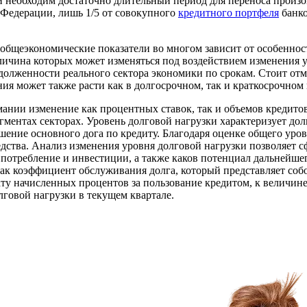
ики необходим достаточно длительный период для переноса про
 Федерации, лишь 1/5 от совокупного
кредитного портфеля
банко
общеэкономические показатели во многом зависит от особенност
личина которых может изменяться под воздействием изменения 
адолженности реального сектора экономики по срокам. Стоит от
 может также расти как в долгосрочном, так и краткосрочном 
мании изменение как процентных ставок, так и объемов кредито
сегментах секторах. Уровень долговой нагрузки характеризует д
шение основного дога по кредиту. Благодаря оценке общего уро
едства. Анализ изменения уровня долговой нагрузки позволяет с
потребление и инвестиции, а также каков потенциал дальнейше
 как коэффициент обслуживания долга, который представляет со
у начисленных процентов за пользование кредитом, к величине 
лговой нагрузки в текущем квартале.