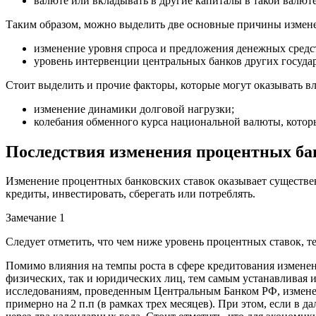
валюте или вкладывать в другие капиталы в такой валют
Таким образом, можно выделить две основные причины измене
изменение уровня спроса и предложения денежных сред
уровень интервенции центральных банков других государ
Стоит выделить и прочие факторы, которые могут оказывать в
изменение динамики долговой нагрузки;
колебания обменного курса национальной валюты, котор
Последствия изменения процентных ба
Изменение процентных банковских ставок оказывает существе
кредиты, инвестировать, сберегать или потреблять.
Замечание 1
Следует отметить, что чем ниже уровень процентных ставок, 
Помимо влияния на темпы роста в сфере кредитования изменен
физических, так и юридических лиц, тем самым устанавливая
исследованиям, проведенным Центральным Банком РФ, изменени
примерно на 2 п.п (в рамках трех месяцев). При этом, если в 