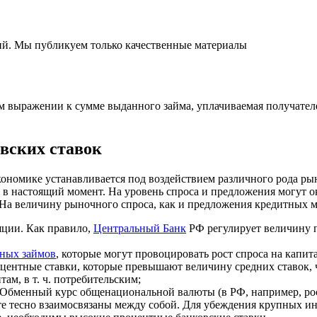
ний. Мы публикуем только качественные материалы
м выражении к сумме выданного займа, уплачиваемая получателе
вских ставок
ономике устанавливается под воздействием различного рода ры
в настоящий момент. На уровень спроса и предложения могут о
На величину рыночного спроса, как и предложения кредитных мо
яции. Как правило,
Центральный Банк
РФ регулирует величину п
чных займов
, которые могут провоцировать рост спроса на кап
центные ставки, которые превышают величину средних ставок, 
ам, в т. ч. потребительским;
. Обменный курс общенациональной валюты (в РФ, например, р
е тесно взаимосвязаны между собой. Для убеждения крупных инв