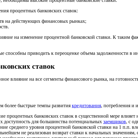
е, необходимы высокие процентные банковские ставки.
ния процентных банковских ставок:
ств на действующих финансовых рынках;
ств.
лияние на изменение процентной банковской ставки. К таким фак
ые способны приводить к переоценке объема задолженности в и
нковских ставок
нное влияние на все сегменты финансового рынка, на готовнос
тем более быстрые темпы развития
кредитования
, потребления и
ие процентных банковских ставок в существенной мере влияет 
 их доступность для большинства потенциальных
заемщиков
, с о
е среднего уровня процентной банковской ставки на 1 п.п. вле
дальнейшем не реализован возврат ставки к начальных значениям