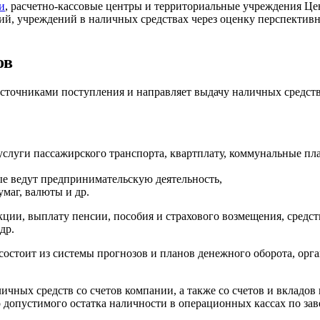
и
, расчетно-кассовые центры и территориальные учреждения Ц
ий, учреждений в наличных средствах через оценку перспектив
ов
источниками поступления и направляет выдачу наличных средств
услуги пассажирского транспорта, квартплату, коммунальные пл
рые ведут предпринимательскую деятельность,
маг, валюты и др.
укции, выплату пенсии, пособия и страхового возмещения, средс
др.
остоит из системы прогнозов и планов денежного оборота, орга
чных средств со счетов компании, а также со счетов и вкладов
 допустимого остатка наличности в операционных кассах по за