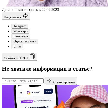
Дата написания статьи: 22.02.2023
Поделиться
Telegram
Whatsapp
Вконтакте
Одноклассники
Email
Ссылка по ГОСТ
Не хватило информации в статье?
Сгенерировать