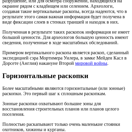
разрушение, или для осмотра сооружений, находящихся на
окраине рядом с кладбищем или селением. Археологи,
создавая такие вертикальные раскопы, всегда надеются, что в
результате этого самая важная информация будет получена в
виде фиксации слоев в стенках траншей и находок в них.
Полученная в результате таких раскопок информация не имеет
большой ценности. Для археологов большую ценность имеют
сведения, полученные в ходе масштабных обследований.
Примером вертикального раскопа является раскоп, сделанный
экспедицией сэра Мортимера Уилера, в замке Мейден Касл в
Дорсете (Англия) накануне Второй
мировой войны
.
Горизонтальные раскопки
Более масштабными являются горизонтальные (или зонные)
раскопки. Это первый шаг к сплошным раскопкам.
Зонные раскопки охватывают большие зоны для
восстановления строительных планов или планов целого
поселения.
Полностью раскапывают только очень маленькие стоянки
охотников, хижины и курганы.