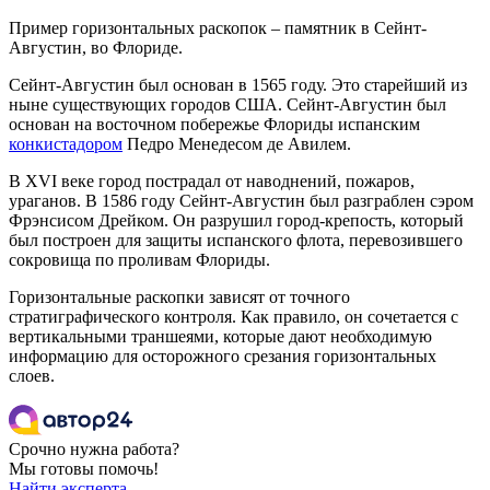
Пример горизонтальных раскопок – памятник в Сейнт-
Августин, во Флориде.
Сейнт-Августин был основан в 1565 году. Это старейший из
ныне существующих городов США. Сейнт-Августин был
основан на восточном побережье Флориды испанским
конкистадором
Педро Менедесом де Авилем.
В XVI веке город пострадал от наводнений, пожаров,
ураганов. В 1586 году Сейнт-Августин был разграблен сэром
Фрэнсисом Дрейком. Он разрушил город-крепость, который
был построен для защиты испанского флота, перевозившего
сокровища по проливам Флориды.
Горизонтальные раскопки зависят от точного
стратиграфического контроля. Как правило, он сочетается с
вертикальными траншеями, которые дают необходимую
информацию для осторожного срезания горизонтальных
слоев.
Срочно нужна работа?
Мы готовы помочь!
Найти эксперта