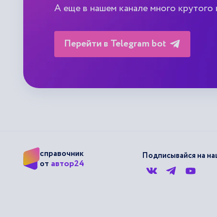
А еще в нашем канале много крутого
Перейти в Telegram bot
справочник
Подписывайся на наш
автор24
от