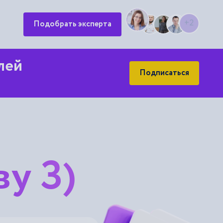
+2
Подобрать эксперта
лей
Подписаться
ву З)