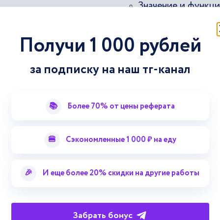
Значение и функц
авил в
Значение и поняти
Получи 1 000 рублей
Значение гостинич
за подписку на наш тг-канал
📚
Более 70% от цены реферата
🍔
Сэкономленные 1 000 ₽ на еду
🎉
И еще более 20% скидки на другие работы
Забрать бонус