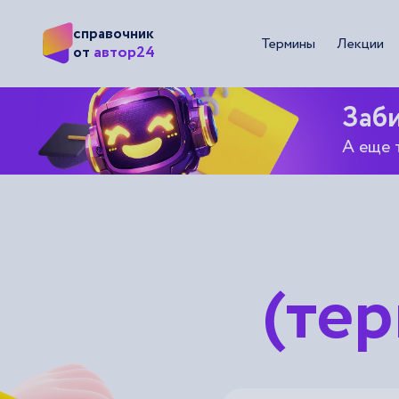
справочник
Термины
Лекции
автор24
от
Заби
А еще 
(тер