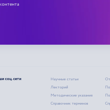
 контента
и соц. сети
Научные статьи
От
Лекторий
По
Методические указания
По
Справочник терминов
Сп