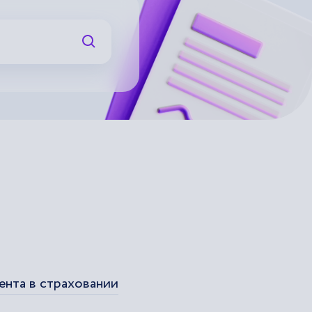
Искать
ента в страховании