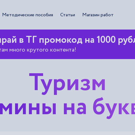
Методические пособия
Статьи
Магазин работ
рай в ТГ промокод на 1000 руб
там много крутого контента!
Туризм
мины на бук