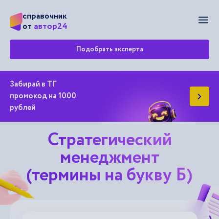
справочник
Мен
автор24
от
Подобрать эксперта
Забирай в ТГ
промокод на 1000
рублей
Стратегический
менеджмент
(термины на букву Б)