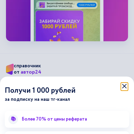
справочник
автор24
от
Подписывайся на наши соц. сети
Получи 1 000 рублей
за подписку на наш тг-канал
Научные статьи
Отзывы об Автор24
Лекторий
Последние статьи
📚
Более 70% от цены реферата
Методические указания
Помощь эксперта